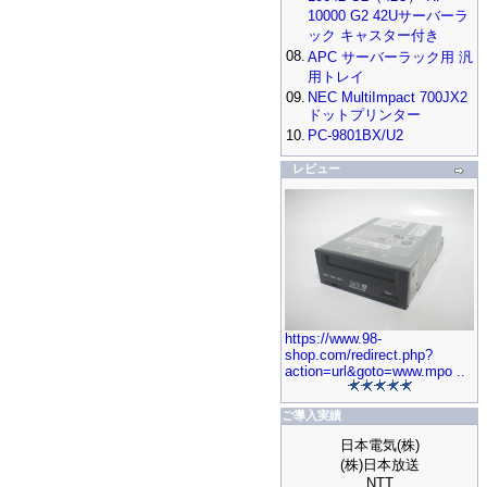
10000 G2 42Uサーバーラ
ック キャスター付き
08.
APC サーバーラック用 汎
用トレイ
09.
NEC MultiImpact 700JX2
ドットプリンター
10.
PC-9801BX/U2
レビュー
https://www.98-
shop.com/redirect.php?
action=url&goto=www.mpo ..
ご導入実績
日本電気(株)
(株)日本放送
NTT