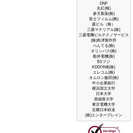
DNP
丸紅(株)
参天製薬(株)
富士フィルム(株)
森ビル（株）
三菱マテリアル(株)
三菱電機ビルテクノサービス
(株)島津製作所
ぺんてる(株)
オリンパス(株)
船井電機(株)
BSフジ
KDDI沖縄(株)
エレコム(株)
オムロン飯田(株)
中小企業銀行
横浜国立大学
日本大学
亜細亜大学
東京電機大学
近畿日本鉄道
(株)エンターブレイン