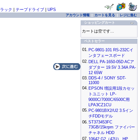
ラック
|
テープドライブ
|
UPS
アカウント情報
|
カートを見る
|
レジに進む
ショッピングカート
カートは空です...
ベストセラー
01.
PC-9801-101 RS-232Cイ
ンタフェースボード
02.
DELL PA-1650-05D ACア
ダプター 19.5V 3.34A PA-
12 65W
03.
DDS-4 / SONY SDT-
11000
04.
EPSON 増設用1段カセッ
トユニット LP-
9000C/7000C/6500C用
LPA3CZ1CU
05.
PC-9801BX2/U2 3.5イン
チFDDモデル
06.
ST373453FC
73GB/15krpm ファイバー
チャネル HDD
07.
10642 G2（42U） HP