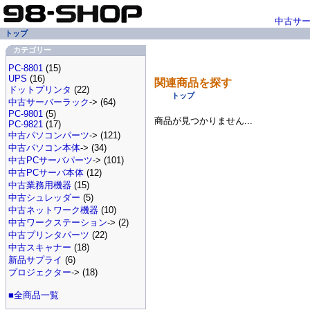
中古サ
トップ
カテゴリー
PC-8801
(15)
UPS
(16)
関連商品を探す
ドットプリンタ
(22)
トップ
中古サーバーラック
-> (64)
PC-9801
(5)
商品が見つかりません...
PC-9821
(17)
中古パソコンパーツ
-> (121)
中古パソコン本体
-> (34)
中古PCサーバパーツ
-> (101)
中古PCサーバ本体
(12)
中古業務用機器
(15)
中古シュレッダー
(5)
中古ネットワーク機器
(10)
中古ワークステーション
-> (2)
中古プリンタパーツ
(22)
中古スキャナー
(18)
新品サプライ
(6)
プロジェクター
-> (18)
■全商品一覧