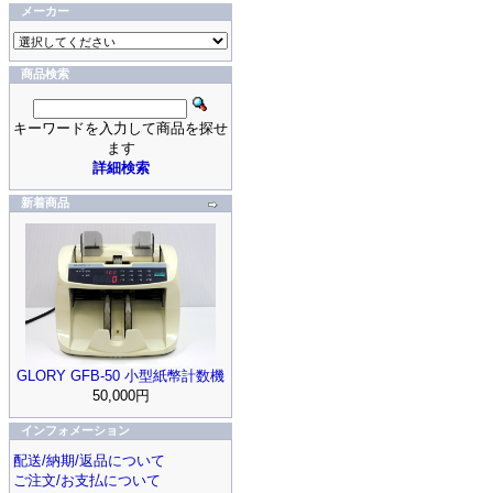
メーカー
商品検索
キーワードを入力して商品を探せ
ます
詳細検索
新着商品
GLORY GFB-50 小型紙幣計数機
50,000円
インフォメーション
配送/納期/返品について
ご注文/お支払について