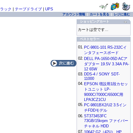
ラック
|
テープドライブ
|
UPS
アカウント情報
|
カートを見る
|
レジに進む
ショッピングカート
カートは空です...
ベストセラー
01.
PC-9801-101 RS-232Cイ
ンタフェースボード
02.
DELL PA-1650-05D ACア
ダプター 19.5V 3.34A PA-
12 65W
03.
DDS-4 / SONY SDT-
11000
04.
EPSON 増設用1段カセッ
トユニット LP-
9000C/7000C/6500C用
LPA3CZ1CU
05.
PC-9801BX2/U2 3.5イン
チFDDモデル
06.
ST373453FC
73GB/15krpm ファイバー
チャネル HDD
07.
10642 G2（42U） HP