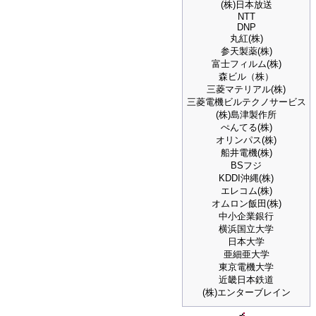
(株)日本放送
NTT
DNP
丸紅(株)
参天製薬(株)
富士フィルム(株)
森ビル（株）
三菱マテリアル(株)
三菱電機ビルテクノサービス
(株)島津製作所
ぺんてる(株)
オリンパス(株)
船井電機(株)
BSフジ
KDDI沖縄(株)
エレコム(株)
オムロン飯田(株)
中小企業銀行
横浜国立大学
日本大学
亜細亜大学
東京電機大学
近畿日本鉄道
(株)エンターブレイン