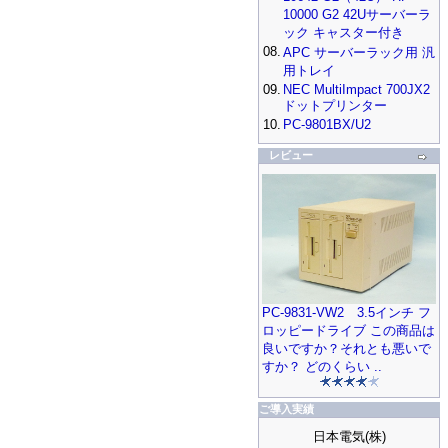
10000 G2 42Uサーバーラ
ック キャスター付き
08.
APC サーバーラック用 汎
用トレイ
09.
NEC MultiImpact 700JX2
ドットプリンター
10.
PC-9801BX/U2
レビュー
PC-9831-VW2 3.5インチ フ
ロッピードライブ この商品は
良いですか？それとも悪いで
すか？ どのくらい ..
ご導入実績
日本電気(株)