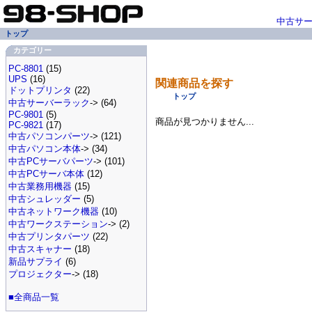
中古サ
トップ
カテゴリー
PC-8801
(15)
UPS
(16)
関連商品を探す
ドットプリンタ
(22)
トップ
中古サーバーラック
-> (64)
PC-9801
(5)
商品が見つかりません...
PC-9821
(17)
中古パソコンパーツ
-> (121)
中古パソコン本体
-> (34)
中古PCサーバパーツ
-> (101)
中古PCサーバ本体
(12)
中古業務用機器
(15)
中古シュレッダー
(5)
中古ネットワーク機器
(10)
中古ワークステーション
-> (2)
中古プリンタパーツ
(22)
中古スキャナー
(18)
新品サプライ
(6)
プロジェクター
-> (18)
■全商品一覧