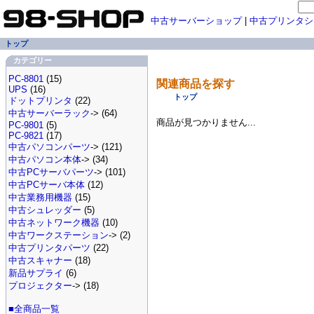
中古サーバーショップ
|
中古プリンタシ
トップ
カテゴリー
PC-8801
(15)
関連商品を探す
UPS
(16)
トップ
ドットプリンタ
(22)
中古サーバーラック
-> (64)
商品が見つかりません...
PC-9801
(5)
PC-9821
(17)
中古パソコンパーツ
-> (121)
中古パソコン本体
-> (34)
中古PCサーバパーツ
-> (101)
中古PCサーバ本体
(12)
中古業務用機器
(15)
中古シュレッダー
(5)
中古ネットワーク機器
(10)
中古ワークステーション
-> (2)
中古プリンタパーツ
(22)
中古スキャナー
(18)
新品サプライ
(6)
プロジェクター
-> (18)
■全商品一覧