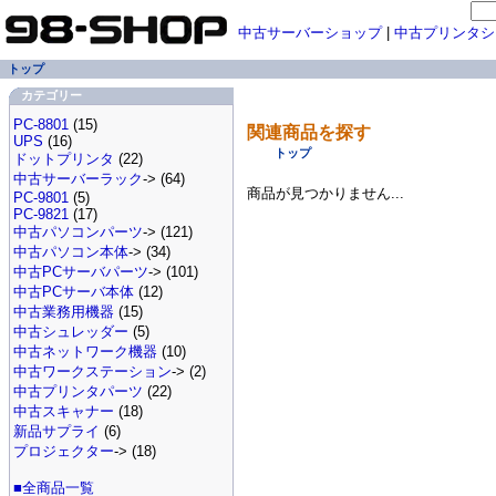
中古サーバーショップ
|
中古プリンタシ
トップ
カテゴリー
PC-8801
(15)
関連商品を探す
UPS
(16)
トップ
ドットプリンタ
(22)
中古サーバーラック
-> (64)
商品が見つかりません...
PC-9801
(5)
PC-9821
(17)
中古パソコンパーツ
-> (121)
中古パソコン本体
-> (34)
中古PCサーバパーツ
-> (101)
中古PCサーバ本体
(12)
中古業務用機器
(15)
中古シュレッダー
(5)
中古ネットワーク機器
(10)
中古ワークステーション
-> (2)
中古プリンタパーツ
(22)
中古スキャナー
(18)
新品サプライ
(6)
プロジェクター
-> (18)
■全商品一覧