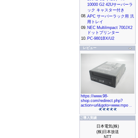
10000 G2 42Uサーバーラ
ック キャスター付き
08.
APC サーバーラック用 汎
用トレイ
09.
NEC MultiImpact 700JX2
ドットプリンター
10.
PC-9801BX/U2
レビュー
https://www.98-
shop.com/redirect.php?
action=url&goto=www.mpo ..
ご導入実績
日本電気(株)
(株)日本放送
NTT