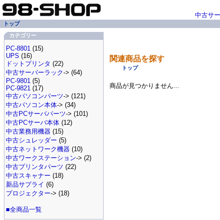
中古サ
トップ
カテゴリー
PC-8801
(15)
UPS
(16)
関連商品を探す
ドットプリンタ
(22)
トップ
中古サーバーラック
-> (64)
PC-9801
(5)
商品が見つかりません...
PC-9821
(17)
中古パソコンパーツ
-> (121)
中古パソコン本体
-> (34)
中古PCサーバパーツ
-> (101)
中古PCサーバ本体
(12)
中古業務用機器
(15)
中古シュレッダー
(5)
中古ネットワーク機器
(10)
中古ワークステーション
-> (2)
中古プリンタパーツ
(22)
中古スキャナー
(18)
新品サプライ
(6)
プロジェクター
-> (18)
■全商品一覧