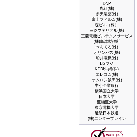
DNP
丸紅(株)
参天製薬(株)
富士フィルム(株)
森ビル（株）
三菱マテリアル(株)
三菱電機ビルテクノサービス
(株)島津製作所
ぺんてる(株)
オリンパス(株)
船井電機(株)
BSフジ
KDDI沖縄(株)
エレコム(株)
オムロン飯田(株)
中小企業銀行
横浜国立大学
日本大学
亜細亜大学
東京電機大学
近畿日本鉄道
(株)エンターブレイン