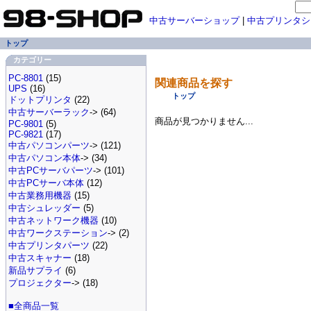
中古サーバーショップ
|
中古プリンタシ
トップ
カテゴリー
PC-8801
(15)
関連商品を探す
UPS
(16)
トップ
ドットプリンタ
(22)
中古サーバーラック
-> (64)
商品が見つかりません...
PC-9801
(5)
PC-9821
(17)
中古パソコンパーツ
-> (121)
中古パソコン本体
-> (34)
中古PCサーバパーツ
-> (101)
中古PCサーバ本体
(12)
中古業務用機器
(15)
中古シュレッダー
(5)
中古ネットワーク機器
(10)
中古ワークステーション
-> (2)
中古プリンタパーツ
(22)
中古スキャナー
(18)
新品サプライ
(6)
プロジェクター
-> (18)
■全商品一覧