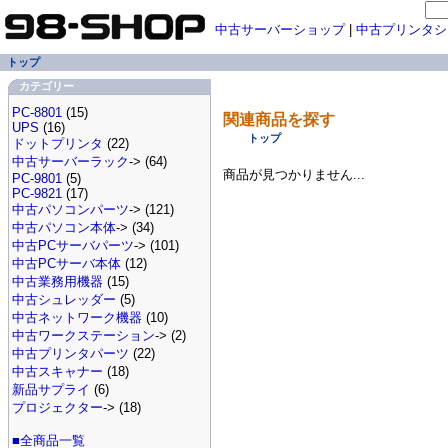
中古サーバーショップ
|
中古プリンタシ
トップ
カテゴリー
PC-8801
(15)
関連商品を探す
UPS
(16)
トップ
ドットプリンタ
(22)
中古サーバーラック
-> (64)
商品が見つかりません...
PC-9801
(5)
PC-9821
(17)
中古パソコンパーツ
-> (121)
中古パソコン本体
-> (34)
中古PCサーバパーツ
-> (101)
中古PCサーバ本体
(12)
中古業務用機器
(15)
中古シュレッダー
(5)
中古ネットワーク機器
(10)
中古ワークステーション
-> (2)
中古プリンタパーツ
(22)
中古スキャナー
(18)
新品サプライ
(6)
プロジェクター
-> (18)
■全商品一覧