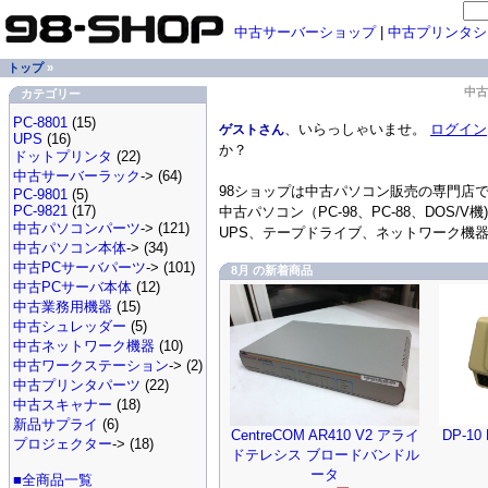
中古サーバーショップ
|
中古プリンタシ
トップ
»
中古
カテゴリー
PC-8801
(15)
、いらっしゃいませ。
ログイン
ゲストさん
UPS
(16)
か？
ドットプリンタ
(22)
中古サーバーラック
-> (64)
98ショップは中古パソコン販売の専門店
PC-9801
(5)
PC-9821
(17)
中古パソコン（PC-98、PC-88、DOS
中古パソコンパーツ
-> (121)
UPS、テープドライブ、ネットワーク機
中古パソコン本体
-> (34)
中古PCサーバパーツ
-> (101)
8月 の新着商品
中古PCサーバ本体
(12)
中古業務用機器
(15)
中古シュレッダー
(5)
中古ネットワーク機器
(10)
中古ワークステーション
-> (2)
中古プリンタパーツ
(22)
中古スキャナー
(18)
新品サプライ
(6)
CentreCOM AR410 V2 アライ
DP-1
プロジェクター
-> (18)
ドテレシス ブロードバンドル
ータ
■全商品一覧