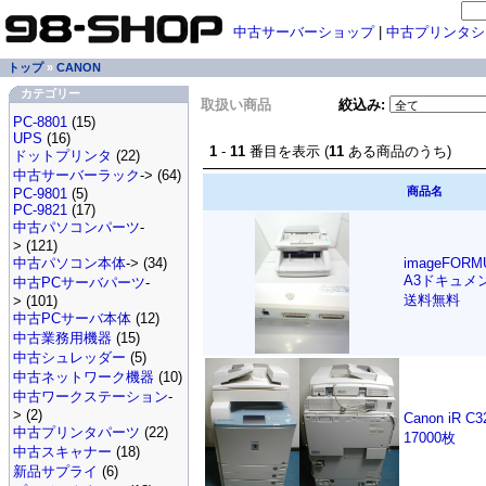
中古サーバーショップ
|
中古プリンタシ
トップ
»
CANON
カテゴリー
取扱い商品
絞込み:
PC-8801
(15)
UPS
(16)
1
-
11
番目を表示 (
11
ある商品のうち)
ドットプリンタ
(22)
中古サーバーラック
-> (64)
商品名
PC-9801
(5)
PC-9821
(17)
中古パソコンパーツ
-
> (121)
中古パソコン本体
-> (34)
imageFORMU
A3ドキュメ
中古PCサーバパーツ
-
送料無料
> (101)
中古PCサーバ本体
(12)
中古業務用機器
(15)
中古シュレッダー
(5)
中古ネットワーク機器
(10)
中古ワークステーション
-
> (2)
Canon iR 
中古プリンタパーツ
(22)
17000枚
中古スキャナー
(18)
新品サプライ
(6)