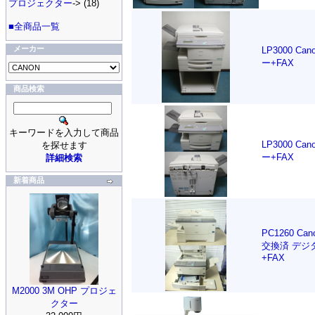
プロジェクター
-> (18)
■全商品一覧
メーカー
LP3000 C
ー+FAX
商品検索
キーワードを入力して商品
LP3000 C
を探せます
ー+FAX
詳細検索
新着商品
PC1260 Ca
交換済 デジ
+FAX
M2000 3M OHP プロジェ
クター