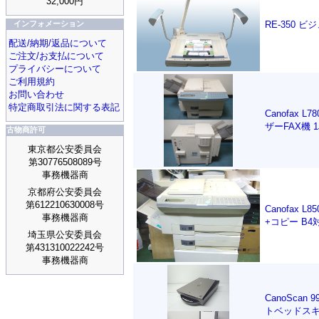
32,000円
インフォメーション
RE-350 
配送/納期/返品について
ご注文/お支払について
プライバシーについて
ご利用規約
お問い合わせ
特定商取引法に関する表記
Canofax L7
ザーFAX機 
古物商許可
東京都公安委員会
第30776508089号
事務機器商
京都府公安委員会
第612210630008号
Canofax L
事務機器商
+コピー B4
埼玉県公安委員会
第431310022242号
事務機器商
CanoScan 
トベッドスキ