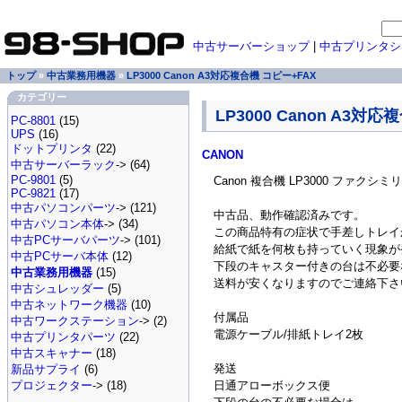
中古サーバーショップ
|
中古プリンタシ
トップ
»
中古業務用機器
»
LP3000 Canon A3対応複合機 コピー+FAX
カテゴリー
LP3000 Canon A3対
PC-8801
(15)
UPS
(16)
ドットプリンタ
(22)
CANON
中古サーバーラック
-> (64)
PC-9801
(5)
Canon 複合機 LP3000 ファクシミ
PC-9821
(17)
中古パソコンパーツ
-> (121)
中古品、動作確認済みです。
中古パソコン本体
-> (34)
この商品特有の症状で手差しトレイ
中古PCサーバパーツ
-> (101)
給紙で紙を何枚も持っていく現象が
中古PCサーバ本体
(12)
下段のキャスター付きの台は不必要
中古業務用機器
(15)
送料が安くなりますのでご連絡下さ
中古シュレッダー
(5)
中古ネットワーク機器
(10)
付属品
中古ワークステーション
-> (2)
電源ケーブル/排紙トレイ2枚
中古プリンタパーツ
(22)
中古スキャナー
(18)
発送
新品サプライ
(6)
日通アローボックス便
プロジェクター
-> (18)