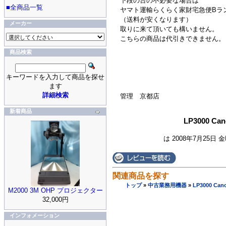
下段の台の不必要な場合は
■全商品一覧
ヤマト運輸らくらく家財宅急便Bラ
（送料が安くなります）
メーカー
取りに来て頂いても構いません。
こちらの商品は代引きできません。
商品検索
キーワードを入力して商品を探せ
ます
詳細検索
管理 京都店
新着商品
LP3000 C
は 2008年7月25日 
関連商品を探す
トップ
»
中古業務用機器
»
LP3000 C
M2000 3M OHP プロジェクター
32,000円
インフォメーション