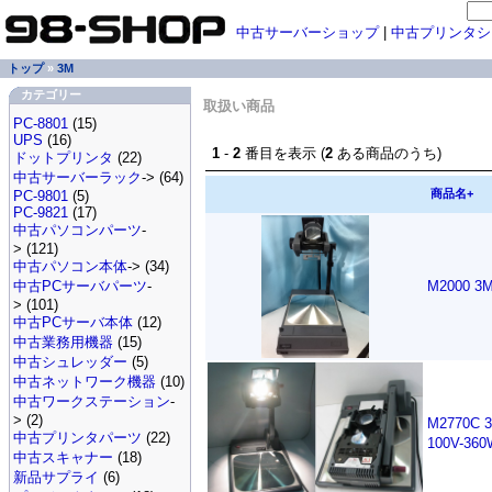
中古サーバーショップ
|
中古プリンタシ
トップ
»
3M
カテゴリー
取扱い商品
PC-8801
(15)
UPS
(16)
1
-
2
番目を表示 (
2
ある商品のうち)
ドットプリンタ
(22)
中古サーバーラック
-> (64)
商品名+
PC-9801
(5)
PC-9821
(17)
中古パソコンパーツ
-
> (121)
中古パソコン本体
-> (34)
中古PCサーバパーツ
-
M2000 
> (101)
中古PCサーバ本体
(12)
中古業務用機器
(15)
中古シュレッダー
(5)
中古ネットワーク機器
(10)
中古ワークステーション
-
> (2)
M2770
中古プリンタパーツ
(22)
100V-3
中古スキャナー
(18)
新品サプライ
(6)