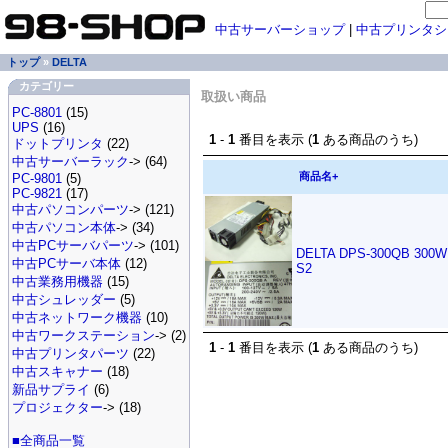
中古サーバーショップ
|
中古プリンタシ
トップ
»
DELTA
カテゴリー
取扱い商品
PC-8801
(15)
UPS
(16)
1
-
1
番目を表示 (
1
ある商品のうち)
ドットプリンタ
(22)
中古サーバーラック
-> (64)
商品名+
PC-9801
(5)
PC-9821
(17)
中古パソコンパーツ
-> (121)
中古パソコン本体
-> (34)
中古PCサーバパーツ
-> (101)
DELTA DPS-300QB 300
中古PCサーバ本体
(12)
S2
中古業務用機器
(15)
中古シュレッダー
(5)
中古ネットワーク機器
(10)
中古ワークステーション
-> (2)
1
-
1
番目を表示 (
1
ある商品のうち)
中古プリンタパーツ
(22)
中古スキャナー
(18)
新品サプライ
(6)
プロジェクター
-> (18)
■全商品一覧