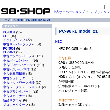
中古サーバーショップ
|
中古プリンタシ
トップ
»
PC-9801
»
PC-98RL model 21
カテゴリー
PC-98RL model 21
PC-8801
(15)
UPS
(16)
ドットプリンタ
(22)
NEC
中古サーバーラック
-> (64)
PC-9801
(5)
NEC PC-98RL model 21
PC-9821
(17)
中古パソコンパーツ
-> (121)
主な仕様
中古パソコン本体
-> (34)
CPU：
386DX 20/16MHz
中古PCサーバパーツ
-> (101)
メモリ：
1.6MB
中古PCサーバ本体
(12)
FDD：
5インチ2HD×2 (動作確認済み
中古業務用機器
(15)
HDD：
なし (オプション、PC-9801
中古シュレッダー
(5)
が搭載可能)
中古ネットワーク機器
(10)
汎用拡張スロット×4スロット
中古ワークステーション
-> (2)
ハイレゾモード対応。
中古プリンタパーツ
(22)
中古スキャナー
(18)
動作について
新品サプライ
(6)
動作チェックOKです。
プロジェクター
-> (18)