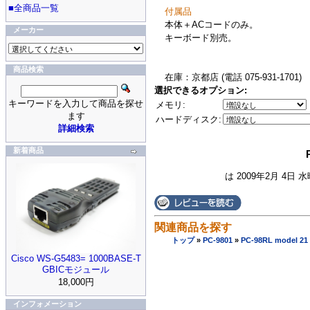
■全商品一覧
付属品
本体＋ACコードのみ。
メーカー
キーボード別売。
商品検索
在庫：京都店 (電話 075-931-1701)
選択できるオプション:
キーワードを入力して商品を探せ
メモリ:
ます
ハードディスク:
詳細検索
新着商品
は 2009年2月 4日 
関連商品を探す
トップ
»
PC-9801
»
PC-98RL model 21
Cisco WS-G5483= 1000BASE-T
GBICモジュール
18,000円
インフォメーション