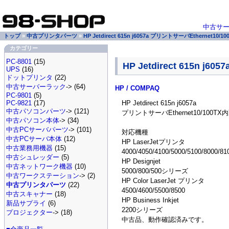
中古サ
トップ
»
中古プリンタパーツ
»
HP Jetdirect 615n j6057a プリントサーバEthernet10/
カテゴリー
PC-8801
(15)
HP Jetdirect 615n j
UPS
(16)
ドットプリンタ
(22)
中古サーバーラック
-> (64)
HP / COMPAQ
PC-9801
(5)
HP Jetdirect 615n j6057a
PC-9821
(17)
中古パソコンパーツ
-> (121)
プリントサーバEthernet10/100TX
中古パソコン本体
-> (34)
中古PCサーバパーツ
-> (101)
対応機種
中古PCサーバ本体
(12)
HP LaserJetプリンタ
中古業務用機器
(15)
4000/4050/4100/5000/5100/8000
中古シュレッダー
(5)
HP Designjet
中古ネットワーク機器
(10)
5000/800/500シリーズ
中古ワークステーション
-> (2)
HP Color LaserJet プリンタ
中古プリンタパーツ
(22)
4500/4600/5500/8500
中古スキャナー
(18)
HP Business Inkjet
新品サプライ
(6)
2200シリーズ
プロジェクター
-> (18)
中古品、動作確認済みです。