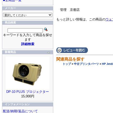
■全商品一覧
メーカー
管理 京都店
もっと詳しい情報は、この商品の
ウェ
商品検索
キーワードを入力して商品を探せ
ます
詳細検索
新着商品
関連商品を探す
トップ
»
中古プリンタパーツ
»
HP Jet
DP-10 PLUS プロジェクター
15,000円
インフォメーション
配送/納期/返品について