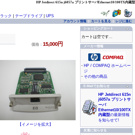
HP Jetdirect 615n j6057a プリントサーバEthernet10/100TX内蔵型
ラック
|
テープドライブ
|
UPS
アカウント情報
|
カートを見る
|
レジに進む
ショッピングカート
カートは空です...
15,000円
価格 :
メーカー情報
-
HP / COMPAQ ホームペー
ジ
-
その他の商品
E-Mailでお知らせ
HP Jetdirect 615n
j6057a プリントサ
ーバ
Ethernet10/100TX
内蔵型
の最新情報
を知らせて!
【イメージを拡大】
友達に知らせる