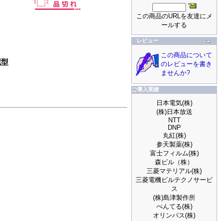
この商品のURLを友達にメ
ールする
レビュー
この商品について
蔵型
のレビューを書き
ませんか?
ご導入実績
日本電気(株)
(株)日本放送
NTT
DNP
丸紅(株)
参天製薬(株)
富士フィルム(株)
森ビル（株）
三菱マテリアル(株)
三菱電機ビルテクノサービ
ス
(株)島津製作所
ぺんてる(株)
オリンパス(株)