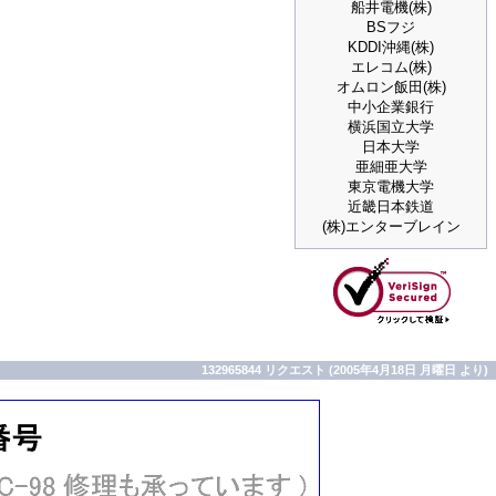
船井電機(株)
BSフジ
KDDI沖縄(株)
エレコム(株)
オムロン飯田(株)
中小企業銀行
横浜国立大学
日本大学
亜細亜大学
東京電機大学
近畿日本鉄道
(株)エンターブレイン
132965844 リクエスト (2005年4月18日 月曜日 より)