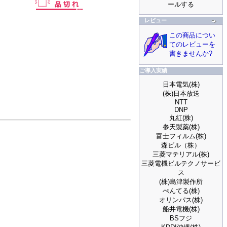
ールする
レビュー
この商品につい
てのレビューを
書きませんか?
ご導入実績
日本電気(株)
(株)日本放送
NTT
DNP
丸紅(株)
参天製薬(株)
富士フィルム(株)
森ビル（株）
三菱マテリアル(株)
三菱電機ビルテクノサービ
ス
(株)島津製作所
ぺんてる(株)
オリンパス(株)
船井電機(株)
BSフジ