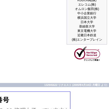
KDDI沖縄(株)
エレコム(株)
オムロン飯田(株)
中小企業銀行
横浜国立大学
日本大学
亜細亜大学
東京電機大学
近畿日本鉄道
(株)エンターブレイン
132945622 リクエスト (2005年4月18日 月曜日 より)