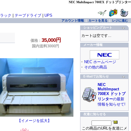
NEC MultiImpact 700EX ドットプリンター
ラック
|
テープドライブ
|
UPS
アカウント情報
|
カートを見る
|
レジに進む
ショッピングカート
カートは空です...
35,000円
価格 :
メーカー情報
国内送料3000円
-
NEC ホームページ
-
その他の商品
E-Mailでお知らせ
NEC
MultiImpact
700EX ドットプ
リンター
の最新
情報を知らせて!
友達に知らせる
【イメージを拡大】
この商品のURLを友達にメ