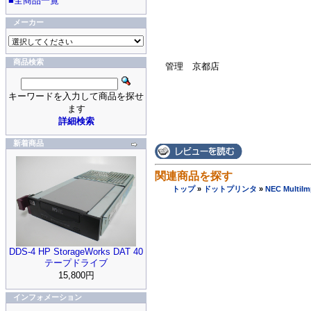
■全商品一覧
メーカー
商品検索
管理 京都店
キーワードを入力して商品を探せ
ます
詳細検索
新着商品
関連商品を探す
トップ
»
ドットプリンタ
»
NEC Multi
DDS-4 HP StorageWorks DAT 40
テープドライブ
15,800円
インフォメーション