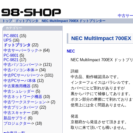
中古サ
トップ
»
ドットプリンタ
»
NEC MultiImpact 700EX ドットプリンター
カテゴリー
PC-8801
(15)
NEC MultiImpact 7
UPS
(16)
ドットプリンタ
(22)
中古サーバーラック
-> (64)
NEC
PC-9801
(5)
NEC MultiImpact 700EX ドット
PC-9821
(17)
中古パソコンパーツ
-> (121)
中古パソコン本体
-> (34)
詳細
中古PCサーバパーツ
-> (101)
中古品、動作確認済みです。
中古PCサーバ本体
(12)
インターフェイスはパラレルです。
中古業務用機器
(15)
カバーにヒビ割れがありますが
中古シュレッダー
(5)
裏からパテにて補修してあります。
中古ネットワーク機器
(10)
ボタン部分の摩擦にて剥れておりま
中古ワークステーション
-> (2)
使用上には全く問題ありません。
中古プリンタパーツ
(22)
中古スキャナー
(18)
発送
新品サプライ
(6)
京都府から発送させて頂きます。
プロジェクター
-> (18)
取りに来て頂いても構いません。