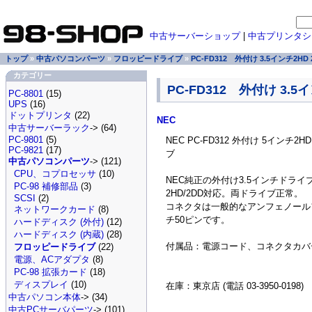
中古サーバーショップ
|
中古プリンタシ
トップ
»
中古パソコンパーツ
»
フロッピードライブ
»
PC-FD312 外付け 3.5インチ2H
カテゴリー
PC-FD312 外付け 3.5
PC-8801
(15)
UPS
(16)
ドットプリンタ
(22)
NEC
中古サーバーラック
-> (64)
PC-9801
(5)
NEC PC-FD312 外付け 5インチ2H
PC-9821
(17)
ブ
中古パソコンパーツ
-> (121)
CPU、コプロセッサ
(10)
NEC純正の外付け3.5インチドライ
PC-98 補修部品
(3)
2HD/2DD対応。両ドライブ正常。
SCSI
(2)
コネクタは一般的なアンフェノール
ネットワークカード
(8)
チ50ピンです。
ハードディスク (外付)
(12)
ハードディスク (内蔵)
(28)
付属品：電源コード、コネクタカバ
フロッピードライブ
(22)
電源、ACアダプタ
(8)
PC-98 拡張カード
(18)
ディスプレイ
(10)
在庫：東京店 (電話 03-3950-0198)
中古パソコン本体
-> (34)
中古PCサーバパーツ
-> (101)