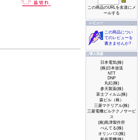
この商品のURLを友達にメ
ールする
レビュー
この商品につい
てのレビューを
書きませんか?
ご導入実績
日本電気(株)
(株)日本放送
NTT
DNP
丸紅(株)
参天製薬(株)
富士フィルム(株)
森ビル（株）
三菱マテリアル(株)
三菱電機ビルテクノサービ
ス
(株)島津製作所
ぺんてる(株)
オリンパス(株)
船井電機(株)