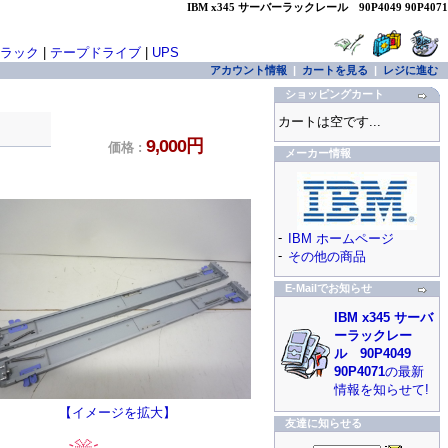
IBM x345 サーバーラックレール 90P4049 90P4071
ラック
|
テープドライブ
|
UPS
アカウント情報
|
カートを見る
|
レジに進む
ショッピングカート
カートは空です...
9,000円
価格 :
メーカー情報
-
IBM ホームページ
-
その他の商品
E-Mailでお知らせ
IBM x345 サーバ
ーラックレー
ル 90P4049
90P4071
の最新
情報を知らせて!
【イメージを拡大】
友達に知らせる