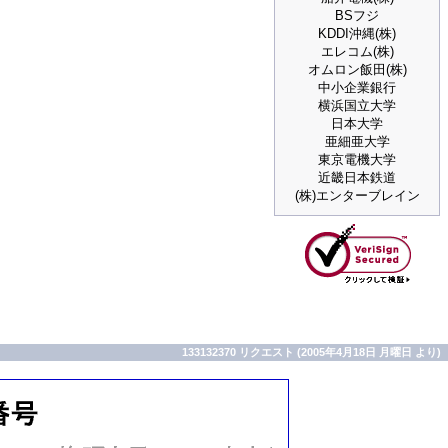
BSフジ
KDDI沖縄(株)
エレコム(株)
オムロン飯田(株)
中小企業銀行
横浜国立大学
日本大学
亜細亜大学
東京電機大学
近畿日本鉄道
(株)エンターブレイン
133132370 リクエスト (2005年4月18日 月曜日 より)