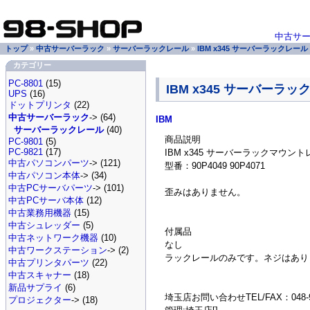
中古サ
トップ
»
中古サーバーラック
»
サーバーラックレール
»
IBM x345 サーバーラックレール 9
カテゴリー
PC-8801
(15)
IBM x345 サーバーラック
UPS
(16)
ドットプリンタ
(22)
中古サーバーラック
-> (64)
IBM
サーバーラックレール
(40)
商品説明
PC-9801
(5)
PC-9821
(17)
IBM x345 サーバーラックマウン
中古パソコンパーツ
-> (121)
型番：90P4049 90P4071
中古パソコン本体
-> (34)
中古PCサーバパーツ
-> (101)
歪みはありません。
中古PCサーバ本体
(12)
中古業務用機器
(15)
中古シュレッダー
(5)
付属品
中古ネットワーク機器
(10)
なし
中古ワークステーション
-> (2)
ラックレールのみです。ネジはあり
中古プリンタパーツ
(22)
中古スキャナー
(18)
新品サプライ
(6)
埼玉店お問い合わせTEL/FAX：048-94
プロジェクター
-> (18)