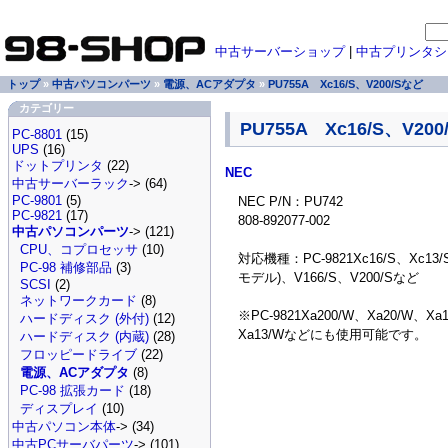
中古サーバーショップ
|
中古プリンタシ
トップ
»
中古パソコンパーツ
»
電源、ACアダプタ
»
PU755A Xc16/S、V200/Sなど
カテゴリー
PU755A Xc16/S、V20
PC-8801
(15)
UPS
(16)
ドットプリンタ
(22)
NEC
中古サーバーラック
-> (64)
PC-9801
(5)
NEC P/N：PU742
PC-9821
(17)
808-892077-002
中古パソコンパーツ
-> (121)
CPU、コプロセッサ
(10)
対応機種：PC-9821Xc16/S、Xc13/
PC-98 補修部品
(3)
モデル)、V166/S、V200/Sなど
SCSI
(2)
ネットワークカード
(8)
※PC-9821Xa200/W、Xa20/W、Xa
ハードディスク (外付)
(12)
Xa13/Wなどにも使用可能です。
ハードディスク (内蔵)
(28)
フロッピードライブ
(22)
電源、ACアダプタ
(8)
PC-98 拡張カード
(18)
ディスプレイ
(10)
中古パソコン本体
-> (34)
中古PCサーバパーツ
-> (101)