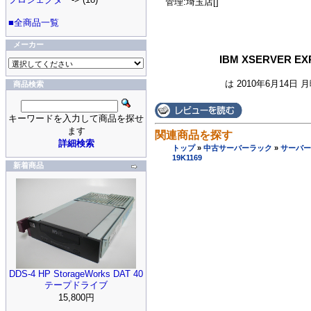
管理:埼玉店[]
■全商品一覧
メーカー
IBM XSERVER E
は 2010年6月14日 
商品検索
キーワードを入力して商品を探せ
ます
関連商品を探す
詳細検索
トップ
»
中古サーバーラック
»
サーバー
19K1169
新着商品
DDS-4 HP StorageWorks DAT 40
テープドライブ
15,800円