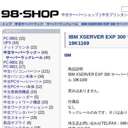
中古サーバーショップ
|
中古プリンタシ
トップ
»
中古サーバーラック
»
サーバーラックレール
»
IBM XSERVER EXP 300 サー
カテゴリー
IBM XSERVER EXP 
PC-8801
(15)
19K1169
UPS
(16)
ドットプリンタ
(22)
中古サーバーラック
-> (64)
IBM
サーバーラックレール
(40)
PC-9801
(5)
PC-9821
(17)
商品説明
中古パソコンパーツ
-> (121)
IBM XSERVER EXP 300 サー
中古パソコン本体
-> (34)
ル 19K1169
中古PCサーバパーツ
-> (101)
中古PCサーバ本体
(12)
歪みはありません。
中古業務用機器
(15)
中古シュレッダー
(5)
付属品
中古ネットワーク機器
(10)
なし
中古ワークステーション
-> (2)
ラックレールのみです。ネジはあり
中古プリンタパーツ
(22)
中古スキャナー
(18)
新品サプライ
(6)
埼玉店お問い合わせTEL/FAX：048-94
プロジェクター
-> (18)