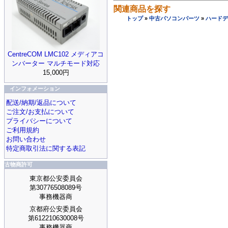
関連商品を探す
トップ
»
中古パソコンパーツ
»
ハードデ
CentreCOM LMC102 メディアコ
ンバーター マルチモード対応
15,000円
インフォメーション
配送/納期/返品について
ご注文/お支払について
プライバシーについて
ご利用規約
お問い合わせ
特定商取引法に関する表記
古物商許可
東京都公安委員会
第30776508089号
事務機器商
京都府公安委員会
第612210630008号
事務機器商