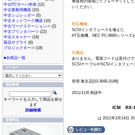
※
使用の環境にてフォーマットして
中古PCサーバ本体
(12)
いください。
中古業務用機器
(15)
中古シュレッダー
(5)
中古ネットワーク機器
(10)
対応機種
中古ワークステーション
-> (2)
SCSIインタフェースを備えた
中古プリンタパーツ
(22)
AT互換機、NEC PC-9800シリーズ
中古スキャナー
(18)
新品サプライ
(6)
プロジェクター
-> (18)
付属品
■全商品一覧
ありません。電源コードは直付けで
SCSIケーブルやSCSIインタフ
メーカー
管理:東京店[03-3695-0198]
商品検索
2011/11/8 商談中
キーワードを入力して商品を探せ
ます
ICM RX-
詳細検索
は 2011年3月14日 
新着商品