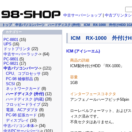
中古サーバーショップ
|
中古プリンタシ
トップ
»
中古パソコンパーツ
»
ハードディスク (外付)
»
ICM RX-1000 外付けHDD 1GB
カテゴリー
ICM RX-1000 外付けHD
PC-8801
(15)
UPS
(16)
ドットプリンタ
(22)
ICM (アイシーエム)
中古サーバーラック
-> (64)
PC-9801
(5)
商品の詳細
PC-9821
(17)
ICM製外付けHDD 「RX-1000」
中古パソコンパーツ
-> (121)
CPU、コプロセッサ
(10)
容量
PC-98 補修部品
(3)
1GB
SCSI
(2)
ネットワークカード
(8)
インターフェースコネクタ
ハードディスク (外付)
(12)
ハードディスク (内蔵)
(28)
アンフェノールハーフピッチ50pin
フロッピードライブ
(22)
電源、ACアダプタ
(8)
ローレベルフォーマット、およびス
PC-98 拡張カード
(18)
ィスク済みです。
ディスプレイ
(10)
不良セクタはありません。
中古パソコン本体
-> (34)
中古PCサーバパーツ
-> (101)