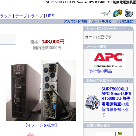
SURT5000XLJ APC Smart-UPS RT5000 3U 無停電電源装置
ラック
|
テープドライブ
|
UPS
アカウント情報
|
カートを見る
|
レジに進む
ショッピングカート
カートは空です...
148,000円
価格 :
メーカー情報
国内送料3000円
-
その他の商品
E-Mailでお知らせ
SURT5000XLJ
APC Smart-UPS
RT5000 3U 無停
電電源装置
の最
新情報を知らせ
て!
【イメージを拡大】
友達に知らせる