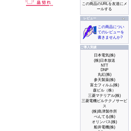
この商品のURLを友達にメ
ールする
レビュー
この商品につい
てのレビューを
書きませんか?
ご導入実績
日本電気(株)
(株)日本放送
NTT
DNP
丸紅(株)
参天製薬(株)
富士フィルム(株)
森ビル（株）
三菱マテリアル(株)
三菱電機ビルテクノサービ
ス
(株)島津製作所
ぺんてる(株)
オリンパス(株)
船井電機(株)