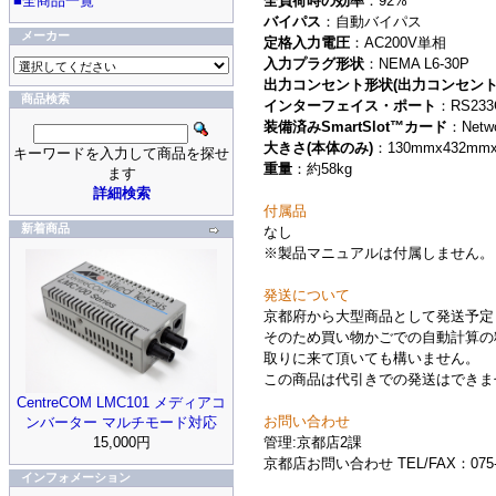
全負荷時の効率
：92%
■全商品一覧
バイパス
：自動バイパス
メーカー
定格入力電圧
：AC200V単相
入力プラグ形状
：NEMA L6-30P
出力コンセント形状(出力コンセント
商品検索
インターフェイス・ポート
：RS233C
装備済みSmartSlot™カード
：Netwo
大きさ(本体のみ)
：130mmx432mm
キーワードを入力して商品を探せ
重量
：約58kg
ます
詳細検索
付属品
新着商品
なし
※製品マニュアルは付属しません。
発送について
京都府から大型商品として発送予定
そのため買い物かごでの自動計算の
取りに来て頂いても構いません。
この商品は代引きでの発送はできま
CentreCOM LMC101 メディアコ
お問い合わせ
ンバーター マルチモード対応
管理:京都店2課
15,000円
京都店お問い合わせ TEL/FAX：075-9
インフォメーション