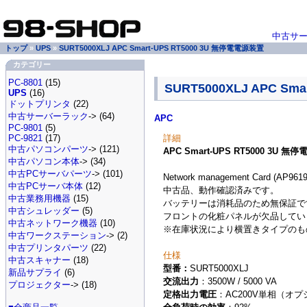
中古サ
トップ
»
UPS
»
SURT5000XLJ APC Smart-UPS RT5000 3U 無停電電源装置
カテゴリー
PC-8801
(15)
SURT5000XLJ APC Sm
UPS
(16)
ドットプリンタ
(22)
中古サーバーラック
-> (64)
APC
PC-9801
(5)
詳細
PC-9821
(17)
中古パソコンパーツ
-> (121)
APC Smart-UPS RT5000 3U 
中古パソコン本体
-> (34)
中古PCサーバパーツ
-> (101)
Network management Card (AP96
中古PCサーバ本体
(12)
中古品、動作確認済みです。
中古業務用機器
(15)
バッテリーは消耗品のため無保証で
中古シュレッダー
(5)
フロントの化粧パネルが欠品してい
中古ネットワーク機器
(10)
※在庫状況により横置きタイプのも
中古ワークステーション
-> (2)
中古プリンタパーツ
(22)
仕様
中古スキャナー
(18)
型番：
SURT5000XLJ
新品サプライ
(6)
交流出力
：3500W / 5000 VA
プロジェクター
-> (18)
定格出力電圧
：AC200V単相（オプシ