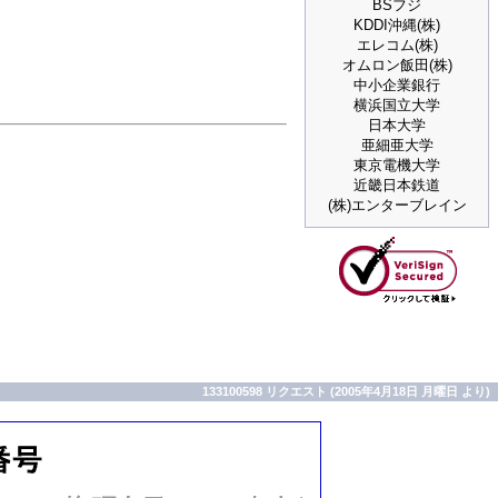
BSフジ
KDDI沖縄(株)
エレコム(株)
オムロン飯田(株)
中小企業銀行
横浜国立大学
日本大学
亜細亜大学
東京電機大学
近畿日本鉄道
(株)エンターブレイン
133100598 リクエスト (2005年4月18日 月曜日 より)