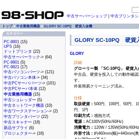
中古サーバーショップ
|
中古プリンタシ
トップ
»
中古業務用機器
»
GLORY SC-10PQ 硬貨入金機
カテゴリー
GLORY SC-10PQ 硬
PC-8801
(15)
UPS
(16)
ドットプリンタ
(22)
GLORY
中古サーバーラック
-> (64)
PC-9801
(5)
詳細
PC-9821
(17)
グローリー製 「SC-10PQ」 硬貨
中古パソコンパーツ
-> (121)
中古品、硬貨を投入しての動作確認
中古パソコン本体
-> (34)
す。
中古PCサーバパーツ
-> (101)
外装簡易クリーニング済み。
中古PCサーバ本体
(12)
中古業務用機器
(15)
仕様
中古シュレッダー
(5)
取扱硬貨：
500円、100円、50円、1
中古ネットワーク機器
(10)
円、1円
中古ワークステーション
-> (2)
印刷方式：
感熱方式
中古プリンタパーツ
(22)
電源：
AC100V(50Hz/60Hz)
中古スキャナー
(18)
消費電力：
120W / 135W(50Hz/60Hz
新品サプライ
(6)
外形寸法：
約460mm(幅)×440mm(
プロジェクター
-> (18)