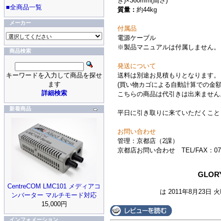
き)×360mm(高さ)
■全商品一覧
質量：
約44kg
メーカー
付属品
電源ケーブル
※製品マニュアルは付属しません。
商品検索
発送について
送料は別途お見積もりとなります。
キーワードを入力して商品を探せ
ます
(買い物カゴによる自動計算での金額
詳細検索
こちらの商品は代引きは出来ません
新着商品
平日に引き取りに来ていただくこと
お問い合わせ
管理：京都店（2課）
京都店お問い合わせ TEL/FAX：075-
GLOR
CentreCOM LMC101 メディアコ
は 2011年8月23日 
ンバーター マルチモード対応
15,000円
インフォメーション