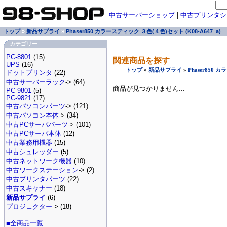
中古サーバーショップ
|
中古プリンタシ
トップ
»
新品サプライ
»
Phaser850 カラースティック ３色(４色)セット (K08-A647_a)
カテゴリー
PC-8801
(15)
関連商品を探す
UPS
(16)
トップ
»
新品サプライ
»
Phaser850 
ドットプリンタ
(22)
中古サーバーラック
-> (64)
商品が見つかりません...
PC-9801
(5)
PC-9821
(17)
中古パソコンパーツ
-> (121)
中古パソコン本体
-> (34)
中古PCサーバパーツ
-> (101)
中古PCサーバ本体
(12)
中古業務用機器
(15)
中古シュレッダー
(5)
中古ネットワーク機器
(10)
中古ワークステーション
-> (2)
中古プリンタパーツ
(22)
中古スキャナー
(18)
新品サプライ
(6)
プロジェクター
-> (18)
■全商品一覧