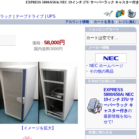
EXPRESS 5800/650Ai NEC 19インチ 27U サーバーラック キャスター付き
ラック
|
テープドライブ
|
UPS
アカウント情報
|
カートを見る
|
レジに進む
ショッピングカート
カートは空です...
58,000円
価格 :
メーカー情報
国内送料3000円
-
NEC ホームページ
-
その他の商品
E-Mailでお知らせ
EXPRESS
5800/650Ai NEC
19インチ 27U サ
ーバーラック キ
ャスター付き
の
最新情報を知ら
せて!
【イメージを拡大】
友達に知らせる