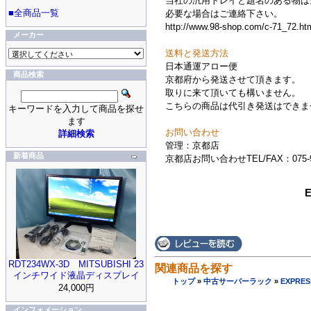
当社の汎用トレイと題名のある物は
■全商品一覧
必要な場合はご連絡下さい。
http://www.98-shop.com/c-71_72.ht
メーカー
送料と発送方法
日本通運アロー便
商品検索
京都府から発送させて頂きます。
取りに来て頂いても構いません。
こちらの商品は代引き発送はできま
キーワードを入力して商品を探せ
ます
お問い合わせ
詳細検索
管理：京都店
新着商品
京都店お問い合わせTEL/FAX：075-93
RDT234WX-3D MITSUBISHI 23
関連商品を探す
インチワイド液晶ディスプレイ
トップ
»
中古サーバーラック
»
EXPRE
24,000円
インフォメーション