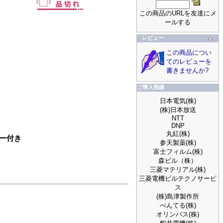
この商品のURLを友達にメ
ールする
レビュー
この商品につい
てのレビューを
書きませんか?
ご導入実績
日本電気(株)
(株)日本放送
NTT
DNP
丸紅(株)
スター付き
参天製薬(株)
富士フィルム(株)
森ビル（株）
三菱マテリアル(株)
三菱電機ビルテクノサービ
ス
(株)島津製作所
ぺんてる(株)
オリンパス(株)