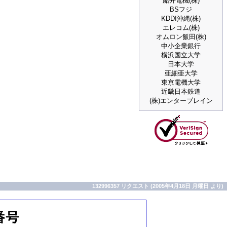
船井電機(株)
BSフジ
KDDI沖縄(株)
エレコム(株)
オムロン飯田(株)
中小企業銀行
横浜国立大学
日本大学
亜細亜大学
東京電機大学
近畿日本鉄道
(株)エンターブレイン
132996357 リクエスト (2005年4月18日 月曜日 より)