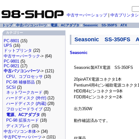
中古サーバーショップ
|
中古プリンタシ
トップ
»
中古パソコンパーツ
»
電源、ACアダプタ
»
Seasonic SS-350FS ATX
カテゴリー
Seasonic SS-350FS 
PC-8801
(15)
UPS
(16)
ドットプリンタ
(22)
Seasonic
中古サーバーラック
-> (64)
PC-9801
(5)
PC-9821
(17)
Seasonic製ATX電源 SS-350FS
中古パソコンパーツ
-> (121)
CPU、コプロセッサ
(10)
20pinATX電源コネクタ1本
PC-98 補修部品
(3)
Pentium4用4ピン補助電源コネクタ
SCSI
(2)
HDD用4ピンコネクター9本
ネットワークカード
(8)
FDD用4ピンコネクター2本
ハードディスク (外付)
(12)
ハードディスク (内蔵)
(28)
出力350W
フロッピードライブ
(22)
電源、ACアダプタ
(8)
PC-98 拡張カード
(18)
動作確認済みです。
ディスプレイ
(10)
中古パソコン本体
-> (34)
中古PCサーバパーツ
-> (101)
付属品