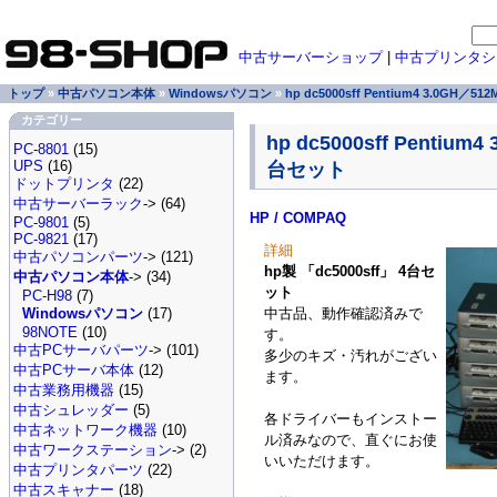
中古サーバーショップ
|
中古プリンタシ
トップ
»
中古パソコン本体
»
Windowsパソコン
»
hp dc5000sff Pentium4 3.0GH／
カテゴリー
hp dc5000sff Pentium
PC-8801
(15)
UPS
(16)
台セット
ドットプリンタ
(22)
中古サーバーラック
-> (64)
HP / COMPAQ
PC-9801
(5)
PC-9821
(17)
詳細
中古パソコンパーツ
-> (121)
hp製 「dc5000sff」 4台セ
中古パソコン本体
-> (34)
ット
PC-H98
(7)
中古品、動作確認済みで
Windowsパソコン
(17)
98NOTE
(10)
す。
中古PCサーバパーツ
-> (101)
多少のキズ・汚れがござい
中古PCサーバ本体
(12)
ます。
中古業務用機器
(15)
中古シュレッダー
(5)
各ドライバーもインストー
中古ネットワーク機器
(10)
ル済みなので、直ぐにお使
中古ワークステーション
-> (2)
いいただけます。
中古プリンタパーツ
(22)
中古スキャナー
(18)