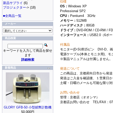
仕様
新品サプライ
(6)
OS：
Windows XP
プロジェクター
-> (18)
Professional SP2
CPU：
Pentium4 3GHz
■全商品一覧
メモリー：
512MB
メーカー
ハードディスク：
80GB
ドライブ：
DVD-ROM / CD-RW / F
インターフェース：
USB2.0（6ポー
商品検索
付属品
モニター(D-SUB15ピン DVI
キーワードを入力して商品を探せ
電源ケーブル(本体とモニタ用)、モ
ます
※製品マニュアルは付属しません。
詳細検索
新着商品
発送について
この商品は、京都府向日市から発送
発送はご入金を確認後、１営業日か
土曜・日曜のメールも可能な限り対
お問い合わせ
管理：京都店（オオシマ）
京都店お問い合わせ TEL/FAX：075-
GLORY GFB-50 小型紙幣計数機
50,000円