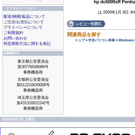
hp dc5000sff Pe
インフォメーション
は 2009年1月 8日 
配送/納期/返品について
ご注文/お支払について
プライバシーについて
ご利用規約
関連商品を探す
お問い合わせ
トップ
»
中古パソコン本体
»
Window
特定商取引法に関する表記
古物商許可
東京都公安委員会
第30776508089号
事務機器商
京都府公安委員会
第612210630008号
事務機器商
埼玉県公安委員会
第431310022242号
事務機器商
2026年8月 8日 土曜日