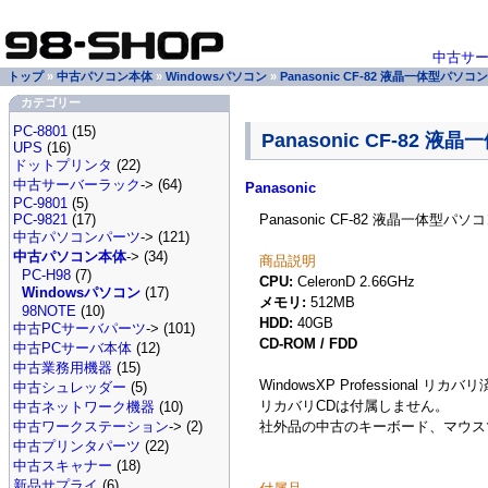
中古サ
トップ
»
中古パソコン本体
»
Windowsパソコン
»
Panasonic CF-82 液晶一体型パソコン
カテゴリー
PC-8801
(15)
Panasonic CF-82 
UPS
(16)
ドットプリンタ
(22)
中古サーバーラック
-> (64)
Panasonic
PC-9801
(5)
Panasonic CF-82 液晶一体型パソ
PC-9821
(17)
中古パソコンパーツ
-> (121)
中古パソコン本体
-> (34)
商品説明
PC-H98
(7)
CPU:
CeleronD 2.66GHz
Windowsパソコン
(17)
メモリ:
512MB
98NOTE
(10)
HDD:
40GB
中古PCサーバパーツ
-> (101)
CD-ROM / FDD
中古PCサーバ本体
(12)
中古業務用機器
(15)
WindowsXP Professional 
中古シュレッダー
(5)
リカバリCDは付属しません。
中古ネットワーク機器
(10)
社外品の中古のキーボード、マウスで
中古ワークステーション
-> (2)
中古プリンタパーツ
(22)
中古スキャナー
(18)
新品サプライ
(6)