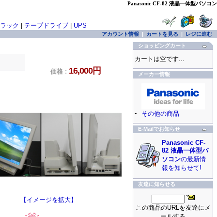
Panasonic CF-82 液晶一体型パソコン
ラック
|
テープドライブ
|
UPS
アカウント情報
|
カートを見る
|
レジに進む
ショッピングカート
カートは空です...
16,000円
価格 :
メーカー情報
-
その他の商品
E-Mailでお知らせ
Panasonic CF-
82 液晶一体型パ
ソコン
の最新情
報を知らせて!
友達に知らせる
【イメージを拡大】
この商品のURLを友達にメ
ールする