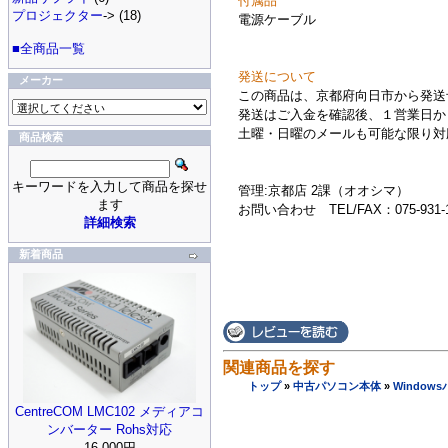
付属品
プロジェクター
-> (18)
電源ケーブル
■全商品一覧
発送について
メーカー
この商品は、京都府向日市から発送
発送はご入金を確認後、１営業日か
土曜・日曜のメールも可能な限り対
商品検索
キーワードを入力して商品を探せ
管理:京都店 2課（オオシマ）
ます
お問い合わせ TEL/FAX：075-931-1
詳細検索
新着商品
関連商品を探す
トップ
»
中古パソコン本体
»
Window
CentreCOM LMC102 メディアコ
ンバーター Rohs対応
16,000円