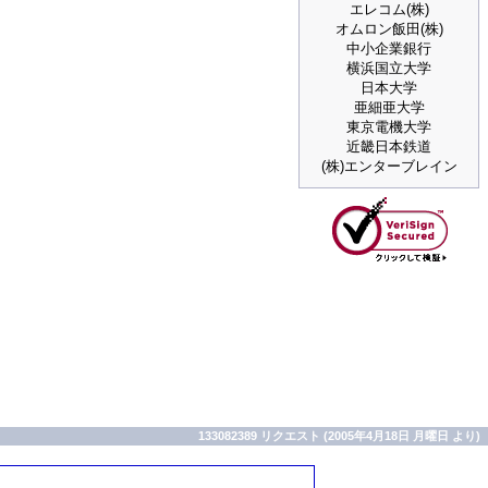
エレコム(株)
オムロン飯田(株)
中小企業銀行
横浜国立大学
日本大学
亜細亜大学
東京電機大学
近畿日本鉄道
(株)エンターブレイン
133082389 リクエスト (2005年4月18日 月曜日 より)