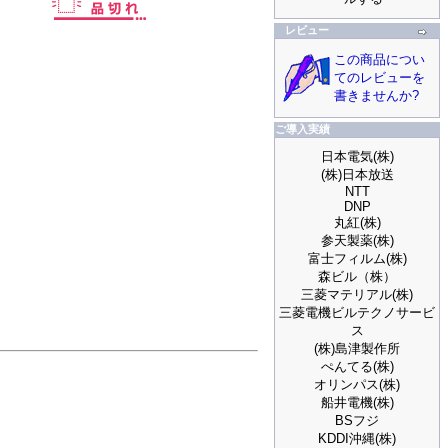
レビュー
この商品につい
てのレビューを
書きませんか?
ご導入実績
日本電気(株)
(株)日本放送
NTT
DNP
丸紅(株)
参天製薬(株)
富士フィルム(株)
森ビル（株）
三菱マテリアル(株)
三菱電機ビルテクノサービ
ス
(株)島津製作所
ぺんてる(株)
オリンパス(株)
船井電機(株)
BSフジ
KDDI沖縄(株)