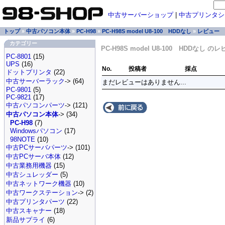
中古サーバーショップ
|
中古プリンタシ
トップ
»
中古パソコン本体
»
PC-H98
»
PC-H98S model U8-100 HDDなし
»
レビュー
カテゴリー
PC-H98S model U8-100 HDDなし の
PC-8801
(15)
UPS
(16)
No.
投稿者
採点
ドットプリンタ
(22)
中古サーバーラック
-> (64)
まだレビューはありません...
PC-9801
(5)
PC-9821
(17)
中古パソコンパーツ
-> (121)
中古パソコン本体
-> (34)
PC-H98
(7)
Windowsパソコン
(17)
98NOTE
(10)
中古PCサーバパーツ
-> (101)
中古PCサーバ本体
(12)
中古業務用機器
(15)
中古シュレッダー
(5)
中古ネットワーク機器
(10)
中古ワークステーション
-> (2)
中古プリンタパーツ
(22)
中古スキャナー
(18)
新品サプライ
(6)