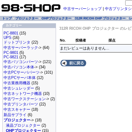
中古サーバーショップ
|
中古プリンタシ
トップ
»
プロジェクター
»
OHPプロジェクター
»
312R RICOH OHP プロジェクター
»
カテゴリー
312R RICOH OHP プロジェクター のレ
PC-8801
(15)
UPS
(16)
No.
投稿者
採点
ドットプリンタ
(22)
中古サーバーラック
-> (64)
まだレビューはありません...
PC-9801
(5)
PC-9821
(17)
中古パソコンパーツ
-> (121)
中古パソコン本体
-> (34)
中古PCサーバパーツ
-> (101)
中古PCサーバ本体
(12)
中古業務用機器
(15)
中古シュレッダー
(5)
中古ネットワーク機器
(10)
中古ワークステーション
-> (2)
中古プリンタパーツ
(22)
中古スキャナー
(18)
新品サプライ
(6)
プロジェクター
-> (18)
液晶プロジェクター
(2)
OHPプロジェクター
(15)