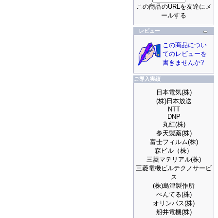
この商品のURLを友達にメ
ールする
レビュー
この商品につい
てのレビューを
書きませんか?
ご導入実績
日本電気(株)
(株)日本放送
NTT
DNP
丸紅(株)
参天製薬(株)
富士フィルム(株)
森ビル（株）
三菱マテリアル(株)
三菱電機ビルテクノサービ
ス
(株)島津製作所
ぺんてる(株)
オリンパス(株)
船井電機(株)