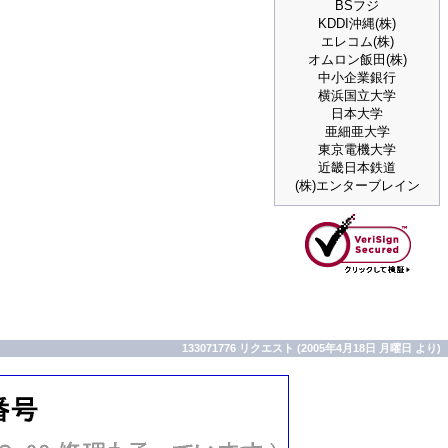
BSフジ
KDDI沖縄(株)
エレコム(株)
オムロン飯田(株)
中小企業銀行
横浜国立大学
日本大学
亜細亜大学
東京電機大学
近畿日本鉄道
(株)エンターブレイン
133071776 リクエスト (2005年4月18日 月曜日 より)