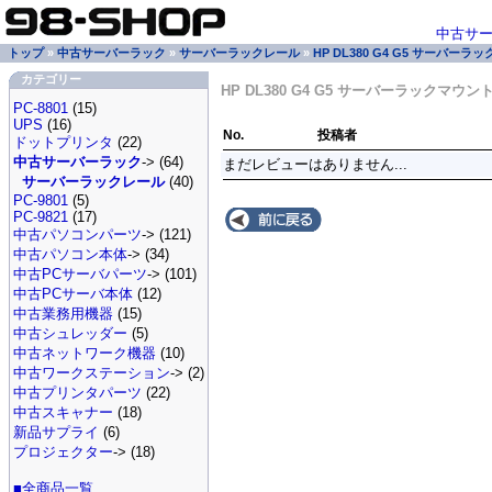
中古サ
トップ
»
中古サーバーラック
»
サーバーラックレール
»
HP DL380 G4 G5 サーバーラッ
カテゴリー
HP DL380 G4 G5 サーバーラックマウント
PC-8801
(15)
UPS
(16)
No.
投稿者
ドットプリンタ
(22)
中古サーバーラック
-> (64)
まだレビューはありません...
サーバーラックレール
(40)
PC-9801
(5)
PC-9821
(17)
中古パソコンパーツ
-> (121)
中古パソコン本体
-> (34)
中古PCサーバパーツ
-> (101)
中古PCサーバ本体
(12)
中古業務用機器
(15)
中古シュレッダー
(5)
中古ネットワーク機器
(10)
中古ワークステーション
-> (2)
中古プリンタパーツ
(22)
中古スキャナー
(18)
新品サプライ
(6)
プロジェクター
-> (18)
■全商品一覧