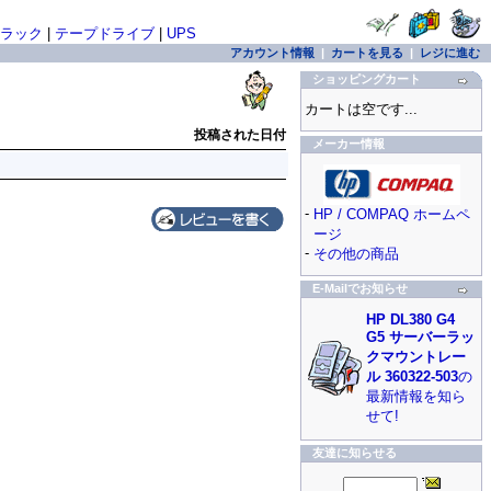
ラック
|
テープドライブ
|
UPS
アカウント情報
|
カートを見る
|
レジに進む
ショッピングカート
カートは空です...
投稿された日付
メーカー情報
-
HP / COMPAQ ホームペ
ージ
-
その他の商品
E-Mailでお知らせ
HP DL380 G4
G5 サーバーラッ
クマウントレー
ル 360322-503
の
最新情報を知ら
せて!
友達に知らせる