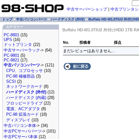
中古サーバーショップ
|
中古プリンタシ
トップ
»
中古パソコンパーツ
»
ハードディスク (外付)
»
Buffalo HD-W1.0TIU2 外付けH
カテゴリー
Buffalo HD-W1.0TIU2 外付けHDD 1T
PC-8801
(15)
UPS
(16)
No.
投稿者
採点
ドットプリンタ
(22)
中古サーバーラック
-> (64)
まだレビューはありません...
PC-9801
(5)
PC-9821
(17)
中古パソコンパーツ
-> (121)
CPU、コプロセッサ
(10)
PC-98 補修部品
(3)
SCSI
(2)
ネットワークカード
(8)
ハードディスク (外付)
(12)
ハードディスク (内蔵)
(28)
フロッピードライブ
(22)
電源、ACアダプタ
(8)
PC-98 拡張カード
(18)
ディスプレイ
(10)
中古パソコン本体
-> (34)
中古PCサーバパーツ
-> (101)
中古PCサーバ本体
(12)