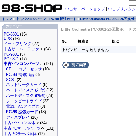
中古サーバーショップ
|
中古プリンタシ
トップ
»
中古パソコンパーツ
»
PC-98 拡張カード
»
Little Orchestra PC-9801-26互換
カテゴリー
Little Orchestra PC-9801-26互換ボー
PC-8801
(15)
UPS
(16)
No.
投稿者
採点
ドットプリンタ
(22)
中古サーバーラック
-> (64)
まだレビューはありません...
PC-9801
(5)
PC-9821
(17)
中古パソコンパーツ
-> (121)
CPU、コプロセッサ
(10)
PC-98 補修部品
(3)
SCSI
(2)
ネットワークカード
(8)
ハードディスク (外付)
(12)
ハードディスク (内蔵)
(28)
フロッピードライブ
(22)
電源、ACアダプタ
(8)
PC-98 拡張カード
(18)
ディスプレイ
(10)
中古パソコン本体
-> (34)
中古PCサーバパーツ
-> (101)
中古PCサーバ本体
(12)