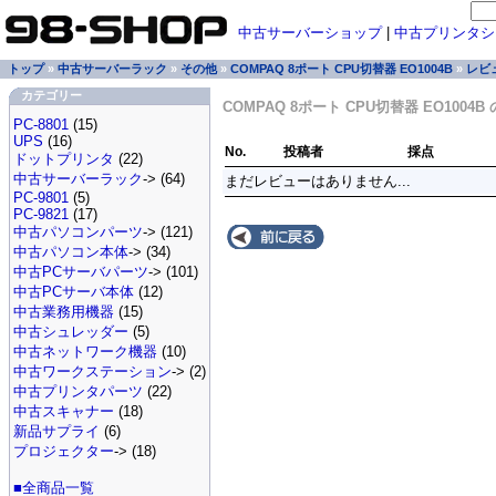
中古サーバーショップ
|
中古プリンタシ
トップ
»
中古サーバーラック
»
その他
»
COMPAQ 8ポート CPU切替器 EO1004B
»
レビ
カテゴリー
COMPAQ 8ポート CPU切替器 EO1004
PC-8801
(15)
UPS
(16)
No.
投稿者
採点
ドットプリンタ
(22)
中古サーバーラック
-> (64)
まだレビューはありません...
PC-9801
(5)
PC-9821
(17)
中古パソコンパーツ
-> (121)
中古パソコン本体
-> (34)
中古PCサーバパーツ
-> (101)
中古PCサーバ本体
(12)
中古業務用機器
(15)
中古シュレッダー
(5)
中古ネットワーク機器
(10)
中古ワークステーション
-> (2)
中古プリンタパーツ
(22)
中古スキャナー
(18)
新品サプライ
(6)
プロジェクター
-> (18)
■全商品一覧