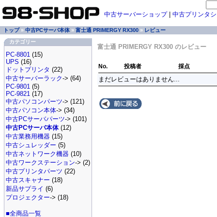
中古サーバーショップ
|
中古プリンタシ
トップ
»
中古PCサーバ本体
»
富士通 PRIMERGY RX300
»
レビュー
カテゴリー
富士通 PRIMERGY RX300 のレビュー
PC-8801
(15)
UPS
(16)
No.
投稿者
採点
ドットプリンタ
(22)
中古サーバーラック
-> (64)
まだレビューはありません...
PC-9801
(5)
PC-9821
(17)
中古パソコンパーツ
-> (121)
中古パソコン本体
-> (34)
中古PCサーバパーツ
-> (101)
中古PCサーバ本体
(12)
中古業務用機器
(15)
中古シュレッダー
(5)
中古ネットワーク機器
(10)
中古ワークステーション
-> (2)
中古プリンタパーツ
(22)
中古スキャナー
(18)
新品サプライ
(6)
プロジェクター
-> (18)
■全商品一覧