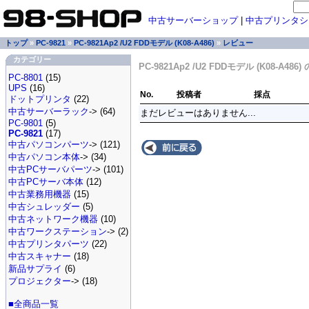
中古サーバーショップ
|
中古プリンタシ
トップ
»
PC-9821
»
PC-9821Ap2 /U2 FDDモデル (K08-A486)
»
レビュー
カテゴリー
PC-9821Ap2 /U2 FDDモデル (K08-A48
PC-8801
(15)
UPS
(16)
No.
投稿者
採点
ドットプリンタ
(22)
中古サーバーラック
-> (64)
まだレビューはありません...
PC-9801
(5)
PC-9821
(17)
中古パソコンパーツ
-> (121)
中古パソコン本体
-> (34)
中古PCサーバパーツ
-> (101)
中古PCサーバ本体
(12)
中古業務用機器
(15)
中古シュレッダー
(5)
中古ネットワーク機器
(10)
中古ワークステーション
-> (2)
中古プリンタパーツ
(22)
中古スキャナー
(18)
新品サプライ
(6)
プロジェクター
-> (18)
■全商品一覧