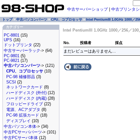
中古サーバーショップ
|
中古プリンタシ
トップ
»
中古パソコンパーツ
»
CPU、コプロセッサ
»
Intel PentiumIII 1.0GHz 1000／
カテゴリー
Intel PentiumIII 1.0GHz 1000／256
PC-8801
(15)
UPS
(16)
No.
投稿者
採点
ドットプリンタ
(22)
中古サーバーラック
-> (64)
まだレビューはありません...
PC-9801
(5)
PC-9821
(17)
中古パソコンパーツ
-> (121)
CPU、コプロセッサ
(10)
PC-98 補修部品
(3)
SCSI
(2)
ネットワークカード
(8)
ハードディスク (外付)
(12)
ハードディスク (内蔵)
(28)
フロッピードライブ
(22)
電源、ACアダプタ
(8)
PC-98 拡張カード
(18)
ディスプレイ
(10)
中古パソコン本体
-> (34)
中古PCサーバパーツ
-> (101)
中古PCサーバ本体
(12)