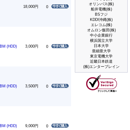
オリンパス(株)
18,000円
0
船井電機(株)
BSフジ
KDDI沖縄(株)
エレコム(株)
オムロン飯田(株)
中小企業銀行
横浜国立大学
日本大学
BM (HDD)
3,000円
0
亜細亜大学
東京電機大学
近畿日本鉄道
(株)エンターブレイン
BM (HDD)
3,500円
0
BM (HDD)
9,000円
0