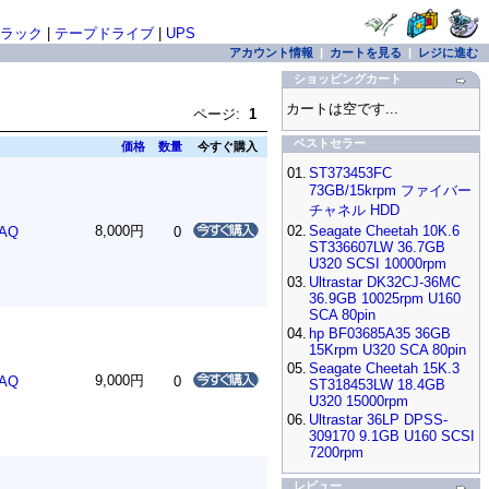
ラック
|
テープドライブ
|
UPS
アカウント情報
|
カートを見る
|
レジに進む
ショッピングカート
カートは空です...
ページ:
1
ベストセラー
価格
数量
今すぐ購入
01.
ST373453FC
73GB/15krpm ファイバー
チャネル HDD
8,000円
02.
Seagate Cheetah 10K.6
PAQ
0
ST336607LW 36.7GB
U320 SCSI 10000rpm
03.
Ultrastar DK32CJ-36MC
36.9GB 10025rpm U160
SCA 80pin
04.
hp BF03685A35 36GB
15Krpm U320 SCA 80pin
05.
Seagate Cheetah 15K.3
9,000円
PAQ
0
ST318453LW 18.4GB
U320 15000rpm
06.
Ultrastar 36LP DPSS-
309170 9.1GB U160 SCSI
7200rpm
レビュー