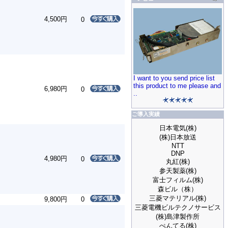
4,500円
0
I want to you send price list
this product to me please and
6,980円
0
..
ご導入実績
日本電気(株)
(株)日本放送
NTT
DNP
4,980円
0
丸紅(株)
参天製薬(株)
富士フィルム(株)
森ビル（株）
三菱マテリアル(株)
9,800円
0
三菱電機ビルテクノサービス
(株)島津製作所
ぺんてる(株)