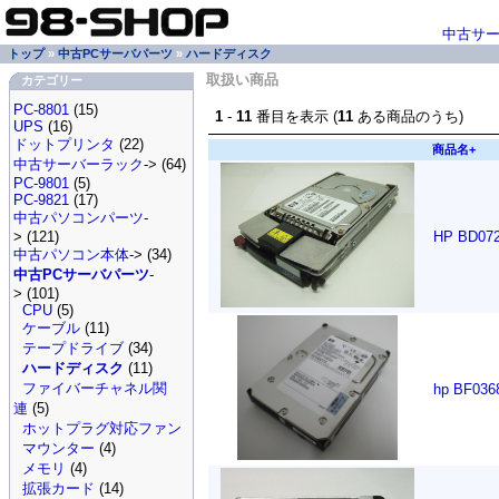
中古サ
トップ
»
中古PCサーバパーツ
»
ハードディスク
取扱い商品
カテゴリー
PC-8801
(15)
1
-
11
番目を表示 (
11
ある商品のうち)
UPS
(16)
ドットプリンタ
(22)
商品名+
中古サーバーラック
-> (64)
PC-9801
(5)
PC-9821
(17)
中古パソコンパーツ
-
> (121)
HP BD072
中古パソコン本体
-> (34)
中古PCサーバパーツ
-
> (101)
CPU
(5)
ケーブル
(11)
テープドライブ
(34)
ハードディスク
(11)
ファイバーチャネル関
hp BF036
連
(5)
ホットプラグ対応ファン
マウンター
(4)
メモリ
(4)
拡張カード
(14)