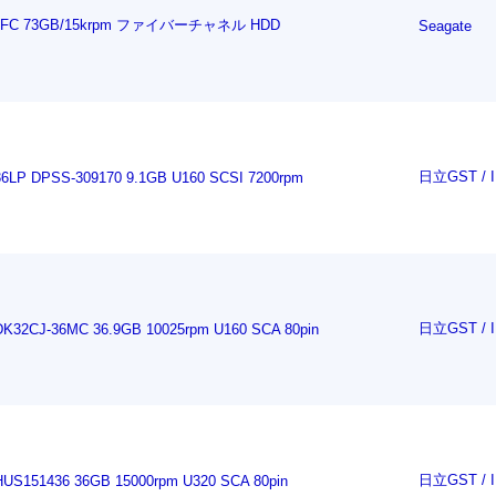
53FC 73GB/15krpm ファイバーチャネル HDD
Seagate
日立GST / I
r 36LP DPSS-309170 9.1GB U160 SCSI 7200rpm
日立GST / I
r DK32CJ-36MC 36.9GB 10025rpm U160 SCA 80pin
日立GST / I
r HUS151436 36GB 15000rpm U320 SCA 80pin