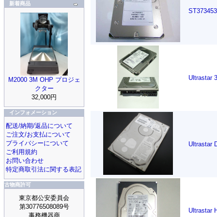
新着商品
ST3734
Ultrasta
M2000 3M OHP プロジェ
クター
32,000円
インフォメーション
配送/納期/返品について
ご注文/お支払について
プライバシーについて
Ultrasta
ご利用規約
お問い合わせ
特定商取引法に関する表記
古物商許可
東京都公安委員会
第30776508089号
Ultrasta
事務機器商