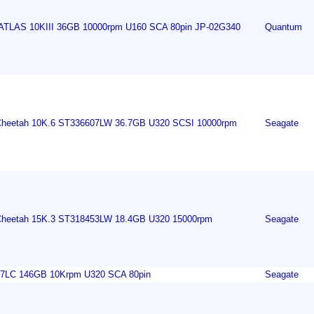
ATLAS 10KIII 36GB 10000rpm U160 SCA 80pin JP-02G340
Quantum
Cheetah 10K.6 ST336607LW 36.7GB U320 SCSI 10000rpm
Seagate
Cheetah 15K.3 ST318453LW 18.4GB U320 15000rpm
Seagate
7LC 146GB 10Krpm U320 SCA 80pin
Seagate