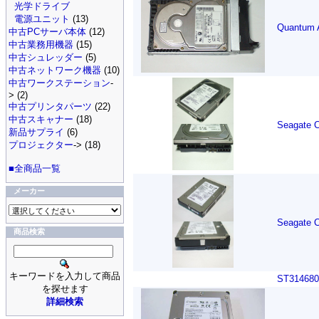
光学ドライブ
電源ユニット
(13)
Quantum 
中古PCサーバ本体
(12)
中古業務用機器
(15)
中古シュレッダー
(5)
中古ネットワーク機器
(10)
中古ワークステーション
-
> (2)
中古プリンタパーツ
(22)
中古スキャナー
(18)
Seagate 
新品サプライ
(6)
プロジェクター
-> (18)
■全商品一覧
メーカー
Seagate 
商品検索
キーワードを入力して商品
ST314680
を探せます
詳細検索