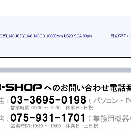
日立GST / I
r IC35L146UCDY10-0 146GB 10000rpm U320 SCA 80pin