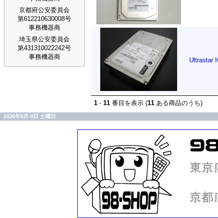
京都府公安委員会
第612210630008号
事務機器商
埼玉県公安委員会
第431310022242号
事務機器商
Ultrasta
1
-
11
番目を表示 (
11
ある商品のうち)
2026年8月 8日 土曜日