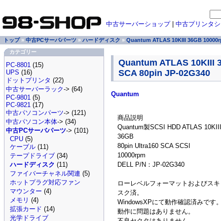
中古サーバーショップ
|
中古プリンタシ
トップ
»
中古PCサーバパーツ
»
ハードディスク
»
Quantum ATLAS 10KIII 36GB 10000r
カテゴリー
Quantum ATLAS 10KIII 
PC-8801
(15)
SCA 80pin JP-02G340
UPS
(16)
ドットプリンタ
(22)
中古サーバーラック
-> (64)
Quantum
PC-9801
(5)
PC-9821
(17)
中古パソコンパーツ
-> (121)
商品説明
中古パソコン本体
-> (34)
Quantum製SCSI HDD ATLAS 10KII
中古PCサーバパーツ
-> (101)
36GB
CPU
(5)
80pin Ultra160 SCA SCSI
ケーブル
(11)
10000rpm
テープドライブ
(34)
DELL P/N：JP-02G340
ハードディスク
(11)
ファイバーチャネル関連
(5)
ホットプラグ対応ファン
ローレベルフォーマットおよびスキ
マウンター
(4)
スク済。
メモリ
(4)
WindowsXPにて動作確認済みです
拡張カード
(14)
動作に問題はありません。
光学ドライブ
不良セクタはありません。