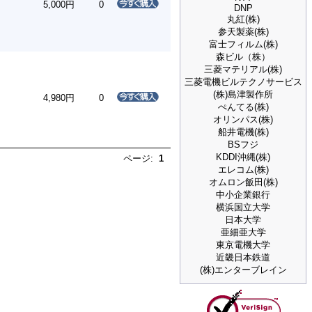
5,000円
0
DNP
丸紅(株)
参天製薬(株)
富士フィルム(株)
森ビル（株）
三菱マテリアル(株)
三菱電機ビルテクノサービス
(株)島津製作所
4,980円
0
ぺんてる(株)
オリンパス(株)
船井電機(株)
BSフジ
KDDI沖縄(株)
ページ:
1
エレコム(株)
オムロン飯田(株)
中小企業銀行
横浜国立大学
日本大学
亜細亜大学
東京電機大学
近畿日本鉄道
(株)エンターブレイン