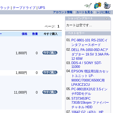
ラック
|
テープドライブ
|
UPS
アカウント情報
|
カートを見る
|
レジに進む
ショッピングカート
カートは空です...
ページ:
1
ベストセラー
ー
価格
数量
今すぐ購入
01.
PC-9801-101 RS-232Cイ
ンタフェースボード
02.
DELL PA-1650-05D ACア
1,800円
0
ダプター 19.5V 3.34A PA-
12 65W
03.
DDS-4 / SONY SDT-
11000
04.
EPSON 増設用1段カセッ
1,800円
0
トユニット LP-
9000C/7000C/6500C用
LPA3CZ1CU
05.
PC-9801BX2/U2 3.5イン
11,000円
0
チFDDモデル
06.
ST373453FC
73GB/15krpm ファイバー
チャネル HDD
07.
10642 G2（42U） HP