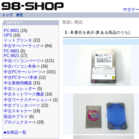
中古サ
トップ
»
東芝
取扱い商品
カテゴリー
PC-8801
(15)
1
-
8
番目を表示 (
8
ある商品のうち)
UPS
(16)
ドットプリンタ
(22)
中古サーバーラック
-> (64)
PC-9801
(5)
PC-9821
(17)
中古パソコンパーツ
-> (121)
中古パソコン本体
-> (34)
中古PCサーバパーツ
-> (101)
中古PCサーバ本体
(12)
中古業務用機器
(15)
中古シュレッダー
(5)
中古ネットワーク機器
(10)
中古ワークステーション
-> (2)
中古プリンタパーツ
(22)
中古スキャナー
(18)
新品サプライ
(6)
プロジェクター
-> (18)
■全商品一覧