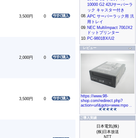
10000 G2 42Uサーバーラ
ック キャスター付き
08.
3,500円
0
APC サーバーラック用 汎
用トレイ
09.
NEC MultiImpact 700JX2
ドットプリンター
10.
PC-9801BX/U2
レビュー
2,000円
0
https://www.98-
3,500円
0
shop.com/redirect.php?
action=url&goto=www.mpo ..
ご導入実績
日本電気(株)
(株)日本放送
NTT