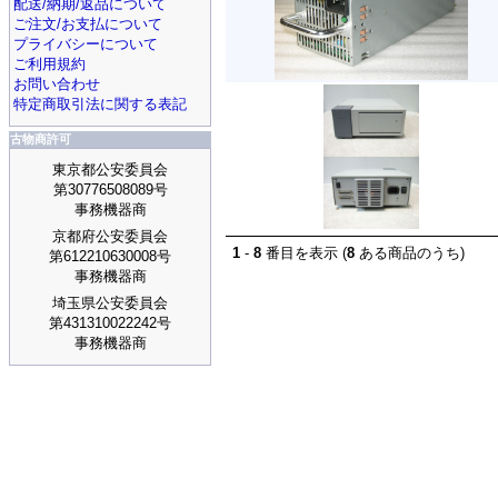
配送/納期/返品について
ご注文/お支払について
プライバシーについて
ご利用規約
お問い合わせ
特定商取引法に関する表記
古物商許可
東京都公安委員会
第30776508089号
事務機器商
京都府公安委員会
1
-
8
番目を表示 (
8
ある商品のうち)
第612210630008号
事務機器商
埼玉県公安委員会
第431310022242号
事務機器商