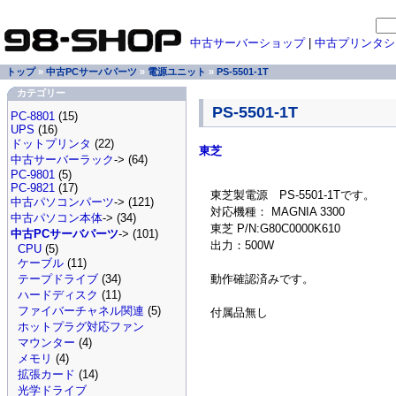
中古サーバーショップ
|
中古プリンタシ
トップ
»
中古PCサーバパーツ
»
電源ユニット
»
PS-5501-1T
カテゴリー
PS-5501-1T
PC-8801
(15)
UPS
(16)
ドットプリンタ
(22)
東芝
中古サーバーラック
-> (64)
PC-9801
(5)
PC-9821
(17)
東芝製電源 PS-5501-1Tです。
中古パソコンパーツ
-> (121)
対応機種： MAGNIA 3300
中古パソコン本体
-> (34)
東芝 P/N:G80C0000K610
中古PCサーバパーツ
-> (101)
出力：500W
CPU
(5)
ケーブル
(11)
動作確認済みです。
テープドライブ
(34)
ハードディスク
(11)
ファイバーチャネル関連
(5)
付属品無し
ホットプラグ対応ファン
マウンター
(4)
メモリ
(4)
拡張カード
(14)
光学ドライブ