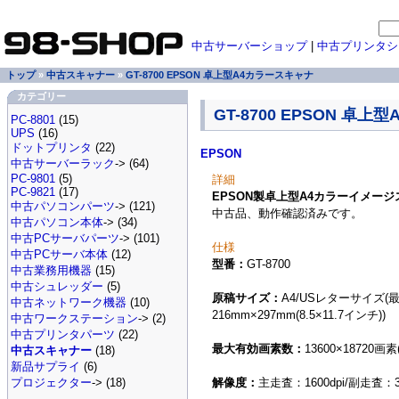
中古サーバーショップ
|
中古プリンタシ
トップ
»
中古スキャナー
»
GT-8700 EPSON 卓上型A4カラースキャナ
カテゴリー
GT-8700 EPSON 卓
PC-8801
(15)
UPS
(16)
ドットプリンタ
(22)
EPSON
中古サーバーラック
-> (64)
PC-9801
(5)
詳細
PC-9821
(17)
EPSON製卓上型A4カラーイメージスキ
中古パソコンパーツ
-> (121)
中古品、動作確認済みです。
中古パソコン本体
-> (34)
中古PCサーバパーツ
-> (101)
仕様
中古PCサーバ本体
(12)
型番：
GT-8700
中古業務用機器
(15)
中古シュレッダー
(5)
原稿サイズ：
A4/USレターサイズ
中古ネットワーク機器
(10)
216mm×297mm(8.5×11.7インチ))
中古ワークステーション
-> (2)
中古プリンタパーツ
(22)
最大有効画素数：
13600×18720画素(
中古スキャナー
(18)
新品サプライ
(6)
解像度：
主走査：1600dpi/副走査：32
プロジェクター
-> (18)