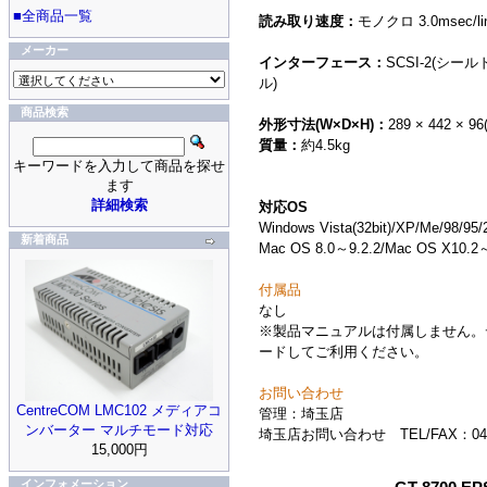
■全商品一覧
読み取り速度：
モノクロ 3.0msec/li
メーカー
インターフェース：
SCSI-2(シー
ル)
商品検索
外形寸法(W×D×H)：
289 × 442 × 9
質量：
約4.5kg
キーワードを入力して商品を探せ
ます
詳細検索
対応OS
Windows Vista(32bit)/XP/Me/98/95
新着商品
Mac OS 8.0～9.2.2/Mac OS X10.2
付属品
なし
※製品マニュアルは付属しません。
ードしてご利用ください。
お問い合わせ
CentreCOM LMC102 メディアコ
管理：埼玉店
ンバーター マルチモード対応
埼玉店お問い合わせ TEL/FAX：048-
15,000円
インフォメーション