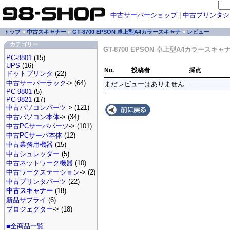
中古サーバーショップ
|
中古プリンタシ
トップ
»
中古スキャナー
»
GT-8700 EPSON 卓上型A4カラースキャナ
»
レビュー
カテゴリー
GT-8700 EPSON 卓上型A4カラースキ
PC-8801
(15)
UPS
(16)
No.
投稿者
採点
ドットプリンタ
(22)
中古サーバーラック
-> (64)
まだレビューはありません...
PC-9801
(5)
PC-9821
(17)
中古パソコンパーツ
-> (121)
中古パソコン本体
-> (34)
中古PCサーバパーツ
-> (101)
中古PCサーバ本体
(12)
中古業務用機器
(15)
中古シュレッダー
(5)
中古ネットワーク機器
(10)
中古ワークステーション
-> (2)
中古プリンタパーツ
(22)
中古スキャナー
(18)
新品サプライ
(6)
プロジェクター
-> (18)
■全商品一覧