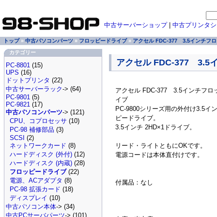
中古サーバーショップ
|
中古プリンタシ
トップ
»
中古パソコンパーツ
»
フロッピードライブ
»
アクセル FDC-377 3.5インチ
カテゴリー
アクセル FDC-377 3
PC-8801
(15)
UPS
(16)
ドットプリンタ
(22)
中古サーバーラック
-> (64)
アクセル FDC-377 3.5インチフ
PC-9801
(5)
イブ
PC-9821
(17)
PC-9800シリーズ用の外付け3.5
中古パソコンパーツ
-> (121)
ピードライブ。
CPU、コプロセッサ
(10)
3.5インチ 2HD×1ドライブ。
PC-98 補修部品
(3)
SCSI
(2)
リード・ライトともにOKです。
ネットワークカード
(8)
ハードディスク (外付)
(12)
電源コードは本体直付けです。
ハードディスク (内蔵)
(28)
フロッピードライブ
(22)
電源、ACアダプタ
(8)
付属品：なし
PC-98 拡張カード
(18)
ディスプレイ
(10)
中古パソコン本体
-> (34)
中古PCサーバパーツ
-> (101)