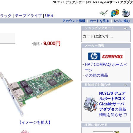
NC7170 デュアルポートPCI-X Gigabitサーバ アダプタ
ラック
|
テープドライブ
|
UPS
アカウント情報
|
カートを見る
|
レジに進む
ショッピングカート
カートは空です...
9,000円
価格 :
メーカー情報
-
HP / COMPAQ ホームペ
ージ
-
その他の商品
E-Mailでお知らせ
NC7170 デュア
ルポートPCI-X
Gigabitサーバ
アダプタ
の最新
情報を知らせて!
【イメージを拡大】
友達に知らせる