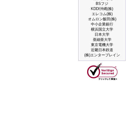
BSフジ
KDDI沖縄(株)
エレコム(株)
オムロン飯田(株)
中小企業銀行
横浜国立大学
日本大学
亜細亜大学
東京電機大学
近畿日本鉄道
(株)エンターブレイン