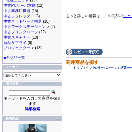
電源ユニット
(13)
中古PCサーバ本体
(12)
中古業務用機器
(15)
もっと詳しい情報は、この商品の
ウェ
中古シュレッダー
(5)
中古ネットワーク機器
(10)
中古ワークステーション
-> (2)
中古プリンタパーツ
(22)
中古スキャナー
(18)
新品サプライ
(6)
プロジェクター
-> (18)
■全商品一覧
関連商品を探す
メーカー
トップ
»
中古PCサーバパーツ
»
拡張カ
商品検索
キーワードを入力して商品を探せ
ます
詳細検索
新着商品