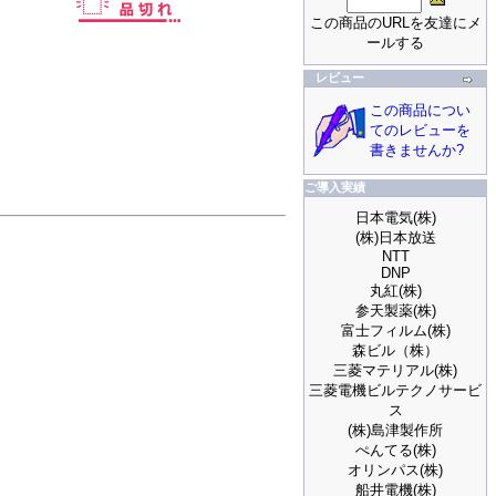
この商品のURLを友達にメ
ールする
レビュー
この商品につい
てのレビューを
書きませんか?
ご導入実績
日本電気(株)
(株)日本放送
NTT
DNP
丸紅(株)
参天製薬(株)
富士フィルム(株)
森ビル（株）
三菱マテリアル(株)
三菱電機ビルテクノサービ
ス
(株)島津製作所
ぺんてる(株)
オリンパス(株)
船井電機(株)