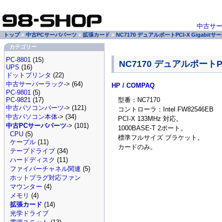
中古サ
トップ
»
中古PCサーバパーツ
»
拡張カード
»
NC7170 デュアルポートPCI-X Gigabit
カテゴリー
PC-8801
(15)
NC7170 デュアルポートPC
UPS
(16)
ドットプリンタ
(22)
中古サーバーラック
-> (64)
HP / COMPAQ
PC-9801
(5)
型番：NC7170
PC-9821
(17)
中古パソコンパーツ
-> (121)
コントローラ：Intel FW82546EB
中古パソコン本体
-> (34)
PCI-X 133MHz 対応。
中古PCサーバパーツ
-> (101)
1000BASE-T 2ポート。
CPU
(5)
標準フルサイズ ブラケット。
ケーブル
(11)
カードのみ。
テープドライブ
(34)
ハードディスク
(11)
ファイバーチャネル関連
(5)
ホットプラグ対応ファン
マウンター
(4)
メモリ
(4)
拡張カード
(14)
光学ドライブ