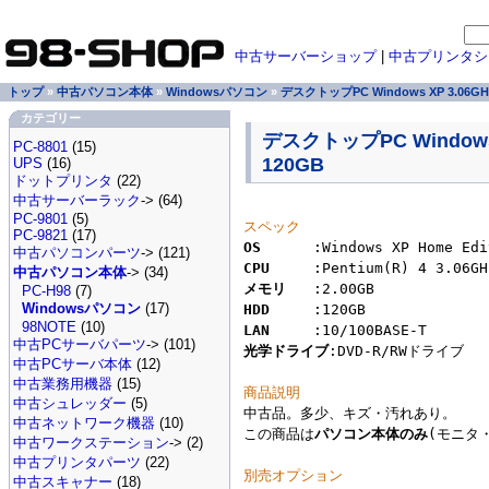
中古サーバーショップ
|
中古プリンタシ
トップ
»
中古パソコン本体
»
Windowsパソコン
»
デスクトップPC Windows XP 3.06G
カテゴリー
デスクトップPC Windows
PC-8801
(15)
120GB
UPS
(16)
ドットプリンタ
(22)
中古サーバーラック
-> (64)
PC-9801
(5)
スペック
PC-9821
(17)
OS
中古パソコンパーツ
-> (121)
CPU
中古パソコン本体
-> (34)
メモリ
PC-H98
(7)
Windowsパソコン
(17)
HDD
98NOTE
(10)
LAN
中古PCサーバパーツ
-> (101)
光学ドライブ
:DVD-R/RWドライブ

中古PCサーバ本体
(12)
中古業務用機器
(15)
商品説明
中古シュレッダー
(5)

中古品。多少、キズ・汚れあり。

中古ネットワーク機器
(10)
この商品は
パソコン本体のみ
(モニタ
中古ワークステーション
-> (2)
中古プリンタパーツ
(22)
別売オプション
中古スキャナー
(18)