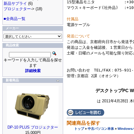

15型液晶モニタ		:+3000円

新品サプライ
(6)
マウス＋キーボード(社外品)	:+1000円

プロジェクター
-> (18)
■全商品一覧
付属品

電源ケーブル

メーカー
発送について

この商品は、京都府向日市から発送予
商品検索
発送はご入金を確認後、１営業日から
土曜・日曜のメールも可能な限り対応
キーワードを入力して商品を探せ
ます
お問い合わせ　TEL/FAX：075-931-1
詳細検索
新着商品
デスクトップPC Win
は 2011年4月28日 
関連商品を探す
DP-10 PLUS プロジェクター
トップ
»
中古パソコン本体
»
Window
15,000円