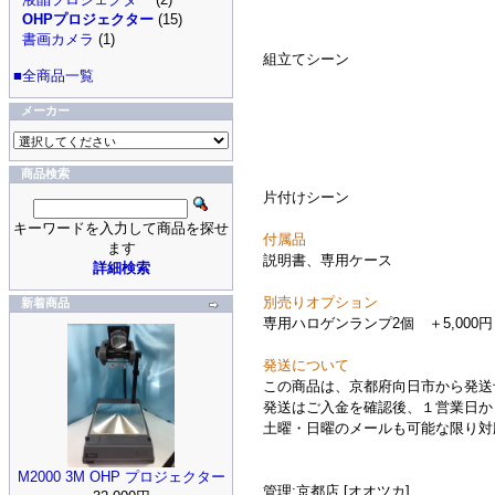
OHPプロジェクター
(15)
書画カメラ
(1)
組立てシーン
■全商品一覧
メーカー
商品検索
片付けシーン
キーワードを入力して商品を探せ
付属品
ます
説明書、専用ケース
詳細検索
別売りオプション
新着商品
専用ハロゲンランプ2個 ＋5,000円
発送について
この商品は、京都府向日市から発送
発送はご入金を確認後、１営業日か
土曜・日曜のメールも可能な限り対
M2000 3M OHP プロジェクター
管理:京都店 [オオツカ]