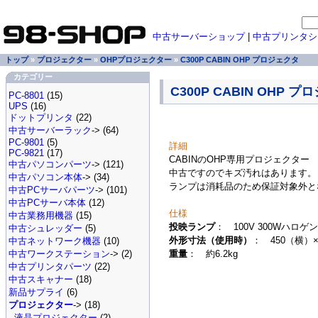
中古サーバーショップ
|
中古プリンタシ
トップ
»
プロジェクター
»
OHPプロジェクター
»
C300P CABIN OHP プロジェクタ
カテゴリー
C300P CABIN OHP 
PC-8801
(15)
UPS
(16)
ドットプリンタ
(22)
中古サーバーラック
-> (64)
PC-9801
(5)
詳細
PC-9821
(17)
CABINのOHP専用プロジェクター "
中古パソコンパーツ
-> (121)
中古ですのでキズ汚れはあります。
中古パソコン本体
-> (34)
ランプは消耗品のため保証対象外と
中古PCサーバパーツ
-> (101)
中古PCサーバ本体
(12)
仕様
中古業務用機器
(15)
投映ランプ
： 100V 300Wハロゲ
中古シュレッダー
(5)
外形寸法（使用時）
： 450（横）×
中古ネットワーク機器
(10)
重量
： 約6.2kg
中古ワークステーション
-> (2)
中古プリンタパーツ
(22)
中古スキャナー
(18)
新品サプライ
(6)
プロジェクター
-> (18)
液晶プロジェクター
(2)