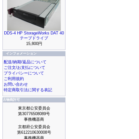
DDS-4 HP StorageWorks DAT 40
テープドライブ
15,800円
インフォメーション
配送/納期/返品について
ご注文/お支払について
プライバシーについて
ご利用規約
お問い合わせ
特定商取引法に関する表記
古物商許可
東京都公安委員会
第30776508089号
事務機器商
京都府公安委員会
第612210630008号
事務機器商