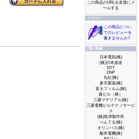
この商品のURLを友達にメ
ールする
レビュー
この商品につい
てのレビューを
書きませんか?
ご導入実績
日本電気(株)
(株)日本放送
NTT
DNP
丸紅(株)
参天製薬(株)
富士フィルム(株)
森ビル（株）
三菱マテリアル(株)
三菱電機ビルテクノサービ
ス
(株)島津製作所
ぺんてる(株)
オリンパス(株)
船井電機(株)
BSフジ