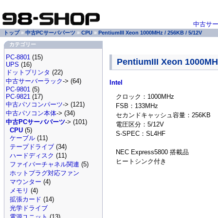
中古サ
トップ
»
中古PCサーバパーツ
»
CPU
»
PentiumIII Xeon 1000MHz / 256KB / 5/12V
カテゴリー
PC-8801
(15)
PentiumIII Xeon 1000MHz
UPS
(16)
ドットプリンタ
(22)
中古サーバーラック
-> (64)
Intel
PC-9801
(5)
クロック：1000MHz
PC-9821
(17)
中古パソコンパーツ
-> (121)
FSB：133MHz
中古パソコン本体
-> (34)
セカンドキャッシュ容量：256KB
中古PCサーバパーツ
-> (101)
電圧区分：5/12V
CPU
(5)
S-SPEC：SL4HF
ケーブル
(11)
テープドライブ
(34)
NEC Express5800 搭載品
ハードディスク
(11)
ヒートシンク付き
ファイバーチャネル関連
(5)
ホットプラグ対応ファン
マウンター
(4)
メモリ
(4)
拡張カード
(14)
光学ドライブ
電源ユニット
(13)