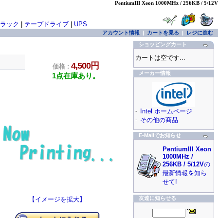
PentiumIII Xeon 1000MHz / 256KB / 5/12V
ラック
|
テープドライブ
|
UPS
アカウント情報
|
カートを見る
|
レジに進む
ショッピングカート
カートは空です...
4,500円
価格 :
メーカー情報
1点在庫あり。
-
Intel ホームページ
-
その他の商品
E-Mailでお知らせ
PentiumIII Xeon
1000MHz /
256KB / 5/12V
の
最新情報を知ら
せて!
友達に知らせる
【イメージを拡大】